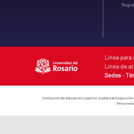
Regist
Línea para 
Línea de at
Sedes
-
Té
Institución de educación superior sujeta a la inspección
Personería