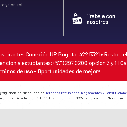
ro y Control
Trabaja con
nosotros.
aspirantes Conexión UR Bogotá: 422 5321 • Resto del
ención a estudiantes: (571) 297 0200 opción 3 y 1 I C
rminos de uso
-
Oportunidades de mejora
 y vigilancia del Mineducación
Derechos Pecuniarios, Reglamentos y Constitucion
 Jurídica: Resolución 58 del 16 de septiembre de 1895 expedida por el Ministerio d