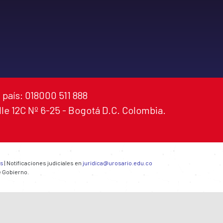
 país: 018000 511 888
alle 12C Nº 6-25 - Bogotá D.C. Colombia.
es
| Notificaciones judiciales en
juridica@urosario.edu.co
e Gobierno.