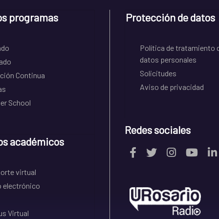
os programas
Protección de datos
ado
Política de tratamiento 
datos personales
ado
Solicitudes
ción Continua
Aviso de privacidad
as
r School
Redes sociales
os académicos
rte virtual
 electrónico
s Virtual