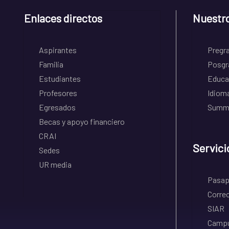
Enlaces directos
Nuestr
Aspirantes
Pregr
Familia
Posgr
Estudiantes
Educa
Profesores
Idiom
Egresados
Summe
Becas y apoyo financiero
CRAI
Servici
Sedes
UR media
Pasapo
Correo
SIAR
Campu