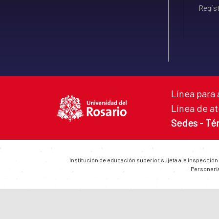
Regist
Línea para 
Línea de at
Sedes
-
Té
Institución de educación superior sujeta a la inspección
Personería