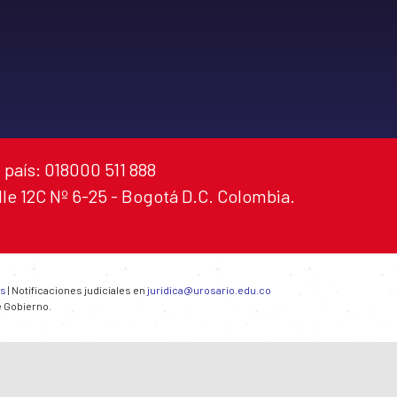
 país: 018000 511 888
alle 12C Nº 6-25 - Bogotá D.C. Colombia.
es
| Notificaciones judiciales en
juridica@urosario.edu.co
e Gobierno.