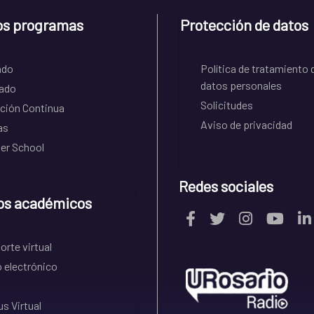
os programas
Protección de datos
ado
Política de tratamiento 
datos personales
ado
Solicitudes
ción Continua
Aviso de privacidad
as
r School
Redes sociales
os académicos
rte virtual
 electrónico
s Virtual