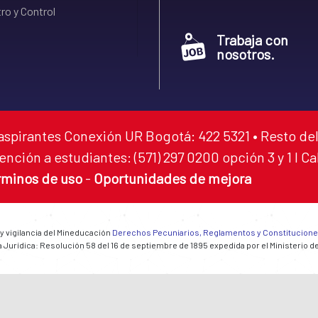
ro y Control
Trabaja con
nosotros.
aspirantes Conexión UR Bogotá: 422 5321 • Resto del
ención a estudiantes: (571) 297 0200 opción 3 y 1 I C
rminos de uso
-
Oportunidades de mejora
 y vigilancia del Mineducación
Derechos Pecuniarios, Reglamentos y Constitucion
 Jurídica: Resolución 58 del 16 de septiembre de 1895 expedida por el Ministerio d