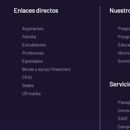
Enlaces directos
Nuestr
Aspirantes
Pregr
Familia
Posgr
Estudiantes
Educa
Profesores
Idiom
Egresados
Summe
Becas y apoyo financiero
CRAI
Servici
Sedes
UR media
Pasapo
Correo
SIAR
Campu