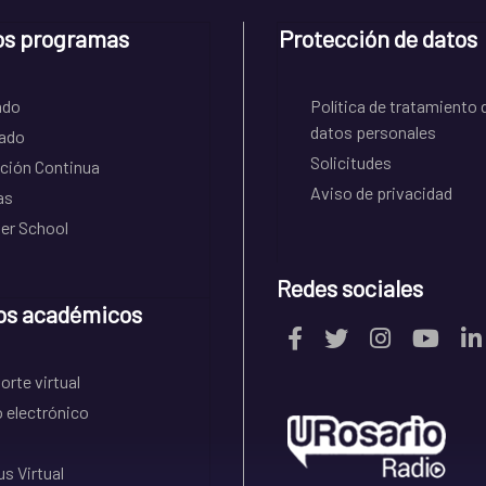
os programas
Protección de datos
ado
Política de tratamiento 
datos personales
ado
Solicitudes
ción Continua
Aviso de privacidad
as
r School
Redes sociales
os académicos
rte virtual
 electrónico
s Virtual