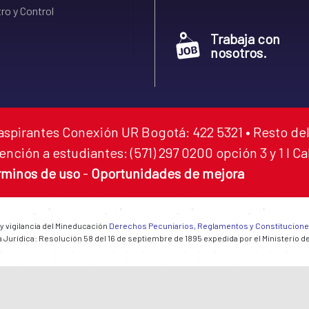
ro y Control
Trabaja con
nosotros.
aspirantes Conexión UR Bogotá: 422 5321 • Resto del
ención a estudiantes: (571) 297 0200 opción 3 y 1 I C
rminos de uso
-
Oportunidades de mejora
 y vigilancia del Mineducación
Derechos Pecuniarios, Reglamentos y Constitucion
 Jurídica: Resolución 58 del 16 de septiembre de 1895 expedida por el Ministerio d