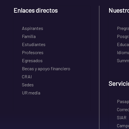
Enlaces directos
Nuestr
Aspirantes
Pregr
Familia
Posgr
Estudiantes
Educa
Profesores
Idiom
Egresados
Summe
Becas y apoyo financiero
CRAI
Servici
Sedes
UR media
Pasapo
Correo
SIAR
Campu