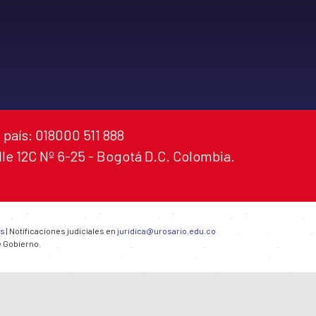
 país: 018000 511 888
alle 12C Nº 6-25 - Bogotá D.C. Colombia.
es
| Notificaciones judiciales en
juridica@urosario.edu.co
e Gobierno.