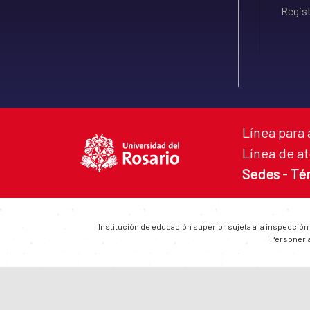
Regist
Línea para 
Línea de at
Sedes
-
Té
Institución de educación superior sujeta a la inspección
Personería