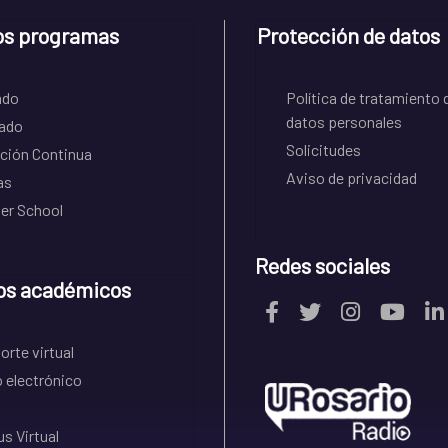
os programas
Protección de datos
ado
Política de tratamiento 
datos personales
ado
Solicitudes
ción Continua
Aviso de privacidad
as
r School
Redes sociales
os académicos
rte virtual
 electrónico
s Virtual