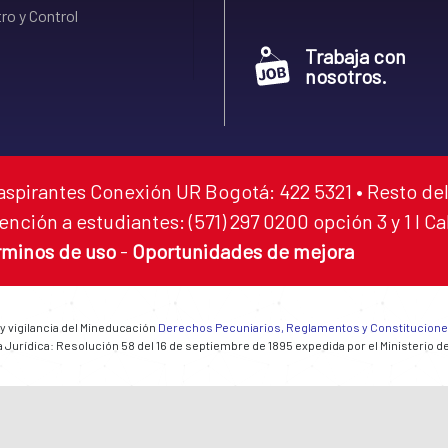
ro y Control
Trabaja con
nosotros.
aspirantes Conexión UR Bogotá: 422 5321 • Resto del
ención a estudiantes: (571) 297 0200 opción 3 y 1 I C
rminos de uso
-
Oportunidades de mejora
 y vigilancia del Mineducación
Derechos Pecuniarios, Reglamentos y Constitucion
 Jurídica: Resolución 58 del 16 de septiembre de 1895 expedida por el Ministerio d