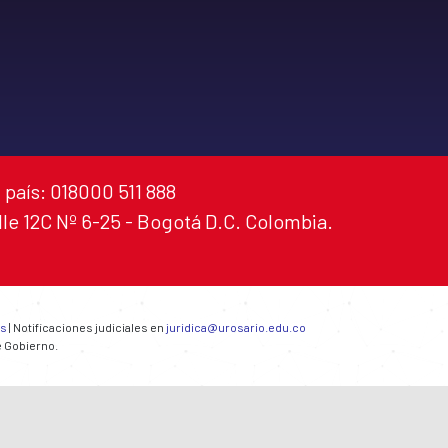
 país: 018000 511 888
alle 12C Nº 6-25 - Bogotá D.C. Colombia.
es
| Notificaciones judiciales en
juridica@urosario.edu.co
e Gobierno.