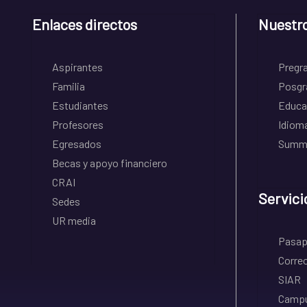
Enlaces directos
Nuestr
Aspirantes
Pregr
Familia
Posgr
Estudiantes
Educa
Profesores
Idiom
Egresados
Summe
Becas y apoyo financiero
CRAI
Servici
Sedes
UR media
Pasapo
Correo
SIAR
Campu