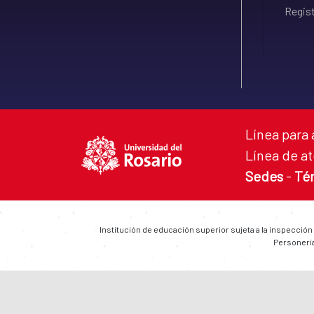
Regist
Línea para 
Línea de at
Sedes
-
Té
Institución de educación superior sujeta a la inspección
Personería