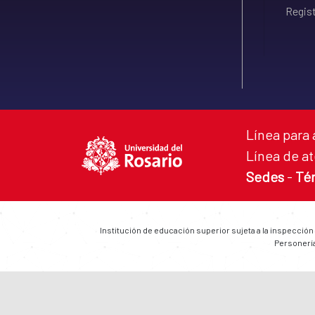
Regist
Línea para 
Línea de at
Sedes
-
Té
Institución de educación superior sujeta a la inspección
Personería