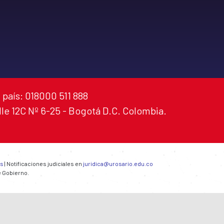
 país: 018000 511 888
alle 12C Nº 6-25 - Bogotá D.C. Colombia.
es
| Notificaciones judiciales en
juridica@urosario.edu.co
e Gobierno.