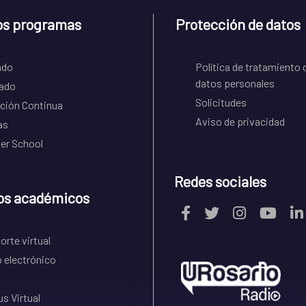
os programas
Protección de datos
ado
Política de tratamiento 
datos personales
ado
Solicitudes
ción Continua
Aviso de privacidad
as
r School
Redes sociales
os académicos
rte virtual
 electrónico
s Virtual