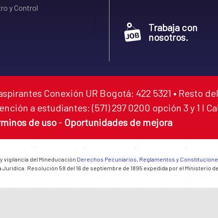
ro y Control
Trabaja con
nosotros.
aspirantes Conexión UR Bogotá: 422 5321 • Resto del
ención a estudiantes: (571) 297 0200 opción 3 y 1 I C
rminos de uso
-
Oportunidades de mejora
 y vigilancia del Mineducación
Derechos Pecuniarios, Reglamentos y Constitucion
 Jurídica: Resolución 58 del 16 de septiembre de 1895 expedida por el Ministerio d