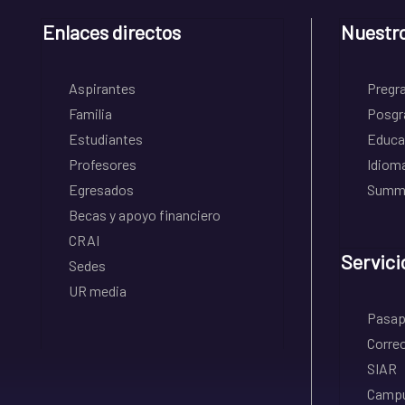
Enlaces directos
Nuestr
Aspirantes
Pregr
Familia
Posgr
Estudiantes
Educa
Profesores
Idiom
Egresados
Summe
Becas y apoyo financiero
CRAI
Servici
Sedes
UR media
Pasapo
Correo
SIAR
Campu