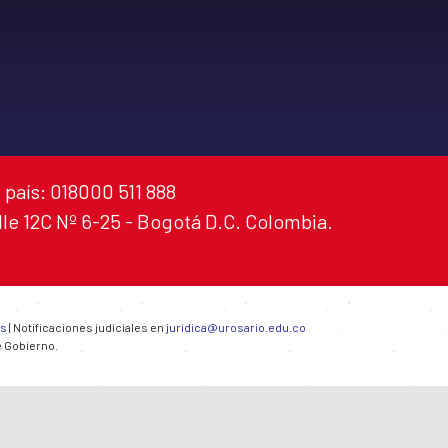
 país: 018000 511 888
alle 12C Nº 6-25 - Bogotá D.C. Colombia.
es
| Notificaciones judiciales en
juridica@urosario.edu.co
e Gobierno.