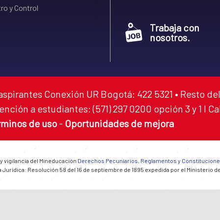
ro y Control
Trabaja con
nosotros.
aspirantes Conexión UR Bogotá: 422 5321 • Resto del
ención a estudiantes: (571) 297 0200 opción 3 y 1 I C
rminos de uso
-
Oportunidades de mejora
 y vigilancia del Mineducación
Derechos Pecuniarios, Reglamentos y Constitucion
 Jurídica: Resolución 58 del 16 de septiembre de 1895 expedida por el Ministerio d