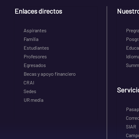
Enlaces directos
Nuestr
Aspirantes
Pregr
Familia
Posgr
Estudiantes
Educa
Profesores
Idiom
Egresados
Summe
Becas y apoyo financiero
CRAI
Servici
Sedes
UR media
Pasapo
Correo
SIAR
Campu