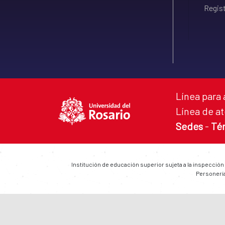
Regist
Línea para 
Línea de at
Sedes
-
Té
Institución de educación superior sujeta a la inspección
Personería