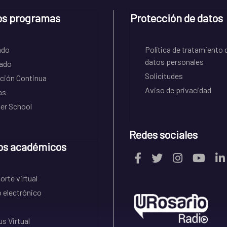
os programas
Protección de datos
ado
Política de tratamiento 
datos personales
ado
Solicitudes
ción Continua
Aviso de privacidad
as
r School
Redes sociales
os académicos
rte virtual
 electrónico
s Virtual