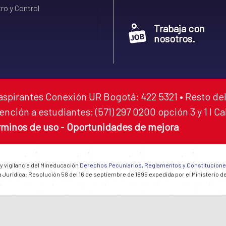
ro y Control
Trabaja con
nosotros.
aspirantes Conexión UR Bogotá: 422 5321 • Resto del
ención a estudiantes: (571) 297 0200 opción 3 y 1 I C
rminos de uso
-
Oportunidades de mejora
 y vigilancia del Mineducación
Derechos Pecuniarios, Reglamentos y Constitucion
 Jurídica: Resolución 58 del 16 de septiembre de 1895 expedida por el Ministerio d