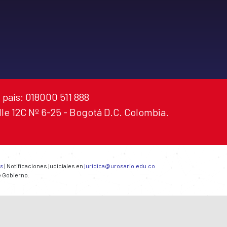
 país: 018000 511 888
alle 12C Nº 6-25 - Bogotá D.C. Colombia.
es
| Notificaciones judiciales en
juridica@urosario.edu.co
e Gobierno.