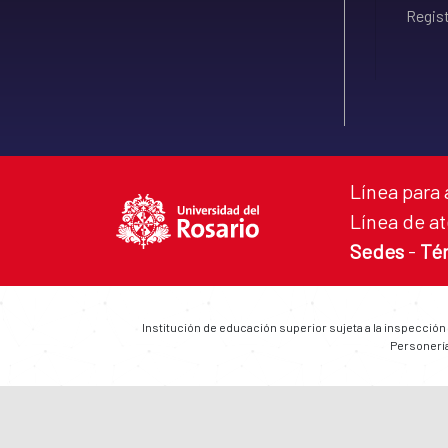
Regist
Línea para 
Línea de at
Sedes
-
Té
Institución de educación superior sujeta a la inspección
Personería