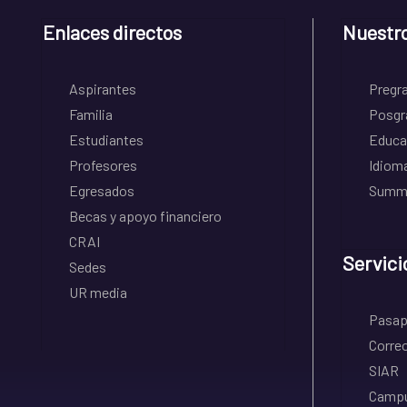
Enlaces directos
Nuestr
Aspirantes
Pregr
Familia
Posgr
Estudiantes
Educa
Profesores
Idiom
Egresados
Summe
Becas y apoyo financiero
CRAI
Servici
Sedes
UR media
Pasapo
Correo
SIAR
Campu