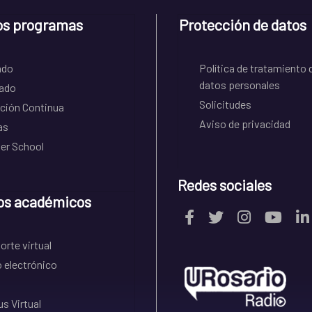
os programas
Protección de datos
ado
Política de tratamiento 
datos personales
ado
Solicitudes
ción Continua
Aviso de privacidad
as
r School
Redes sociales
os académicos
rte virtual
 electrónico
s Virtual