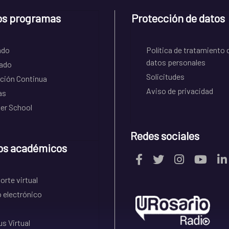
os programas
Protección de datos
ado
Política de tratamiento 
datos personales
ado
Solicitudes
ción Continua
Aviso de privacidad
as
r School
Redes sociales
os académicos
rte virtual
 electrónico
s Virtual