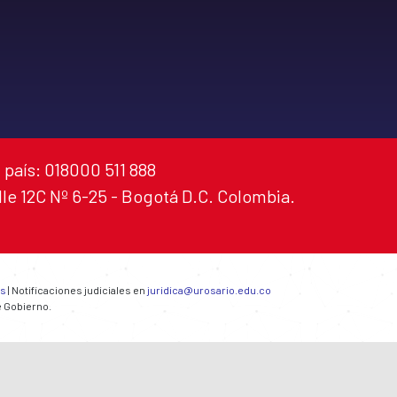
 país: 018000 511 888
alle 12C Nº 6-25 - Bogotá D.C. Colombia.
es
| Notificaciones judiciales en
juridica@urosario.edu.co
e Gobierno.