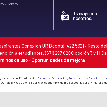
ro y Control
Trabaja con
nosotros.
aspirantes Conexión UR Bogotá: 422 5321 • Resto del
ención a estudiantes: (571) 297 0200 opción 3 y 1 I C
rminos de uso
-
Oportunidades de mejora
 y vigilancia del Mineducación
Derechos Pecuniarios, Reglamentos y Constitucion
 Jurídica: Resolución 58 del 16 de septiembre de 1895 expedida por el Ministerio d