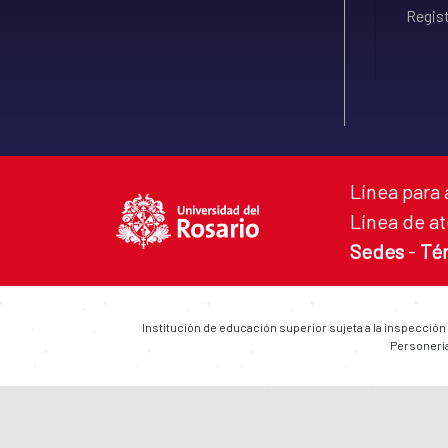
Regist
Línea para 
Línea de at
Sedes
-
Té
Institución de educación superior sujeta a la inspección
Personería