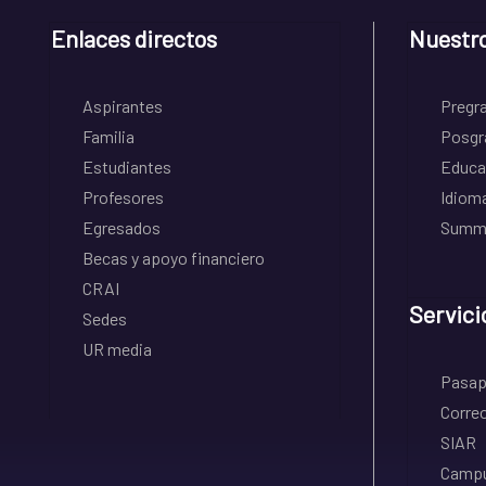
Enlaces directos
Nuestr
Aspirantes
Pregr
Familia
Posgr
Estudiantes
Educa
Profesores
Idiom
Egresados
Summe
Becas y apoyo financiero
CRAI
Servici
Sedes
UR media
Pasapo
Correo
SIAR
Campu