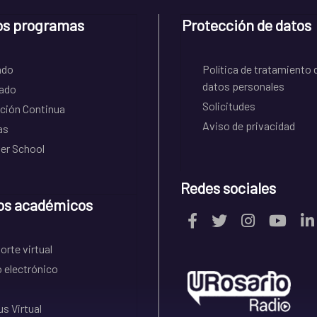
os programas
Protección de datos
ado
Política de tratamiento 
datos personales
ado
Solicitudes
ción Continua
Aviso de privacidad
as
r School
Redes sociales
os académicos
rte virtual
 electrónico
s Virtual