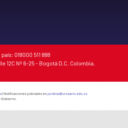
 país: 018000 511 888
alle 12C Nº 6-25 - Bogotá D.C. Colombia.
es
| Notificaciones judiciales en
juridica@urosario.edu.co
e Gobierno.