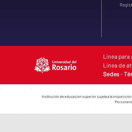
Regist
Línea para 
Línea de at
Sedes
-
Té
Institución de educación superior sujeta a la inspección
Personería