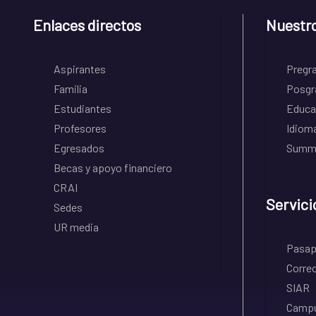
Enlaces directos
Nuestr
Aspirantes
Pregr
Familia
Posgr
Estudiantes
Educa
Profesores
Idiom
Egresados
Summe
Becas y apoyo financiero
CRAI
Servici
Sedes
UR media
Pasapo
Correo
SIAR
Campu