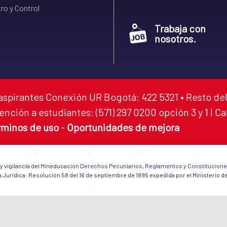
ro y Control
Trabaja con
nosotros.
aspirantes Conexión UR Bogotá: 422 5321 • Resto del
ención a estudiantes: (571) 297 0200 opción 3 y 1 I C
rminos de uso
-
Oportunidades de mejora
 y vigilancia del Mineducación
Derechos Pecuniarios, Reglamentos y Constitucion
 Jurídica: Resolución 58 del 16 de septiembre de 1895 expedida por el Ministerio d