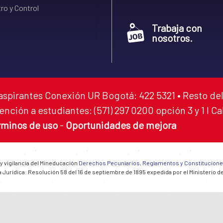
ro y Control
Trabaja con
nosotros.
aspirantes Conexión UR Bogotá: 422 5321 • Resto del
ención a estudiantes: (571) 297 0200 opción 3 y 1 I C
rminos de uso
-
Oportunidades de mejora
 y vigilancia del Mineducación
Derechos Pecuniarios, Reglamentos y Constitucion
 Jurídica: Resolución 58 del 16 de septiembre de 1895 expedida por el Ministerio d