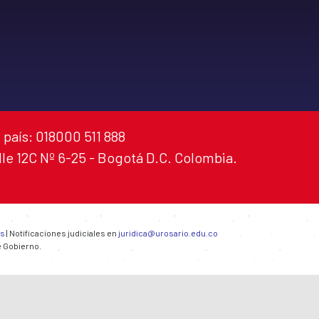
 país: 018000 511 888
alle 12C Nº 6-25 - Bogotá D.C. Colombia.
es
| Notificaciones judiciales en
juridica@urosario.edu.co
e Gobierno.