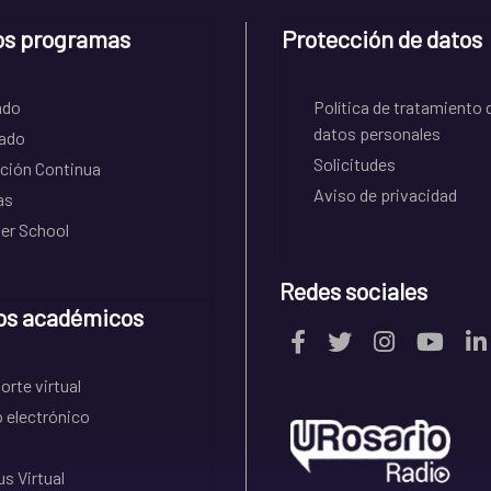
os programas
Protección de datos
ado
Política de tratamiento 
datos personales
ado
Solicitudes
ción Continua
Aviso de privacidad
as
r School
Redes sociales
os académicos
rte virtual
 electrónico
s Virtual