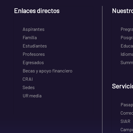
Enlaces directos
Nuestr
Aspirantes
Pregr
Familia
Posgr
Estudiantes
Educa
Profesores
Idiom
Egresados
Summe
Becas y apoyo financiero
CRAI
Servici
Sedes
UR media
Pasapo
Correo
SIAR
Campu