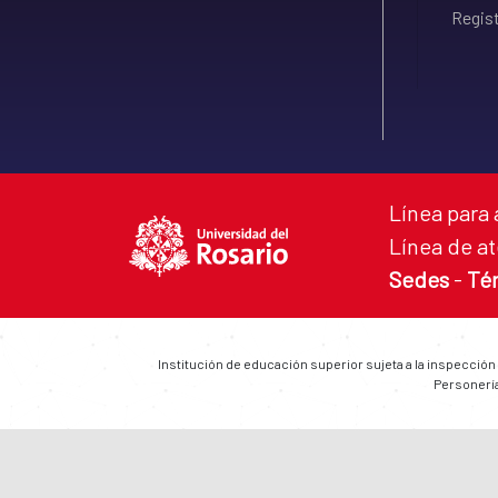
Regist
Línea para 
Línea de at
Sedes
-
Té
Institución de educación superior sujeta a la inspección
Personería