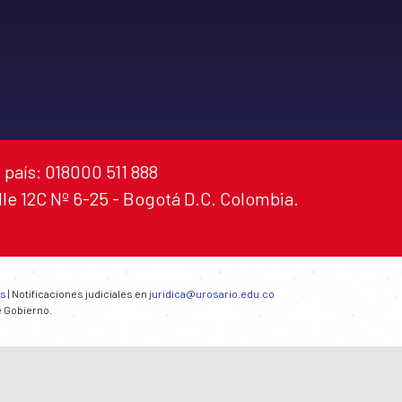
 país: 018000 511 888
alle 12C Nº 6-25 - Bogotá D.C. Colombia.
es
| Notificaciones judiciales en
juridica@urosario.edu.co
e Gobierno.