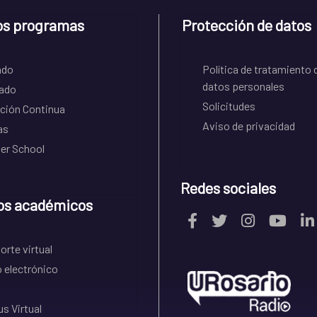
os programas
Protección de datos
ado
Política de tratamiento 
datos personales
ado
Solicitudes
ción Continua
Aviso de privacidad
as
r School
Redes sociales
os académicos
rte virtual
 electrónico
s Virtual