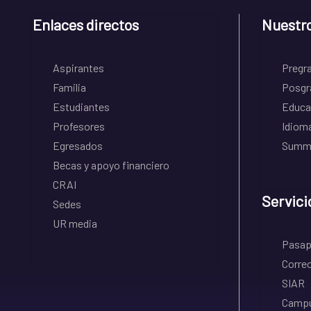
Enlaces directos
Nuestr
Aspirantes
Pregr
Familia
Posgr
Estudiantes
Educa
Profesores
Idiom
Egresados
Summe
Becas y apoyo financiero
CRAI
Servici
Sedes
UR media
Pasapo
Correo
SIAR
Campu