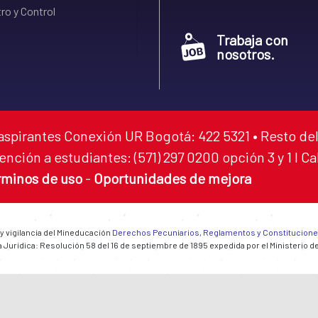
ro y Control
Trabaja con
nosotros.
aspirantes Conexión UR Bogotá: 422 5321 • Resto del
ención a estudiantes: (571) 297 0200 opción 3 y 1 I C
rminos de uso
-
Oportunidades de mejora
 y vigilancia del Mineducación
Derechos Pecuniarios, Reglamentos y Constitucion
 Jurídica: Resolución 58 del 16 de septiembre de 1895 expedida por el Ministerio d