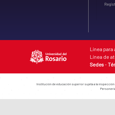
Regist
Línea para 
Línea de at
Sedes
-
Té
Institución de educación superior sujeta a la inspección
Personería