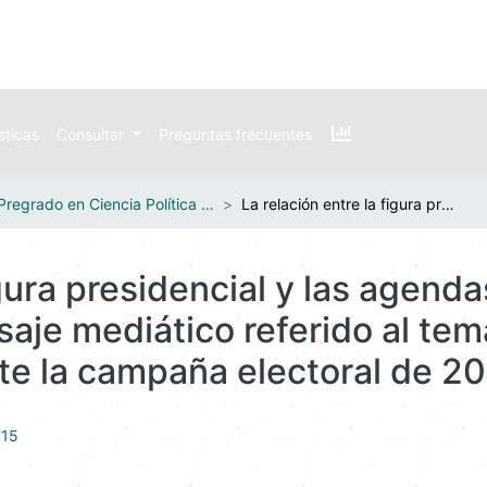
sticas
Consultar
Preguntas frecuentes
Pregrado en Ciencia Política y Gobierno
La relación entre la figura presidencial y las agendas políticas en la construcción del mensaje mediático referido al tema de seguridad caso: revista Semana durante la campaña electoral de 2006
igura presidencial y las agendas
aje mediático referido al tem
te la campaña electoral de 2
315