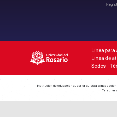
Regist
Línea para 
Línea de at
Sedes
-
Té
Institución de educación superior sujeta a la inspección
Personería