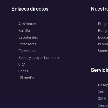
Enlaces directos
Nuestr
Aspirantes
Pregr
Familia
Posgr
Estudiantes
Educa
Profesores
Idiom
Egresados
Summe
Becas y apoyo financiero
CRAI
Servici
Sedes
UR media
Pasapo
Correo
SIAR
Campu