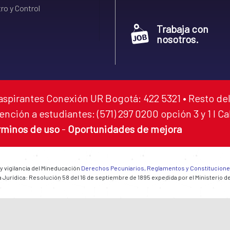
ro y Control
Trabaja con
nosotros.
aspirantes Conexión UR Bogotá: 422 5321 • Resto del
ención a estudiantes: (571) 297 0200 opción 3 y 1 I C
rminos de uso
-
Oportunidades de mejora
 y vigilancia del Mineducación
Derechos Pecuniarios, Reglamentos y Constitucion
 Jurídica: Resolución 58 del 16 de septiembre de 1895 expedida por el Ministerio d