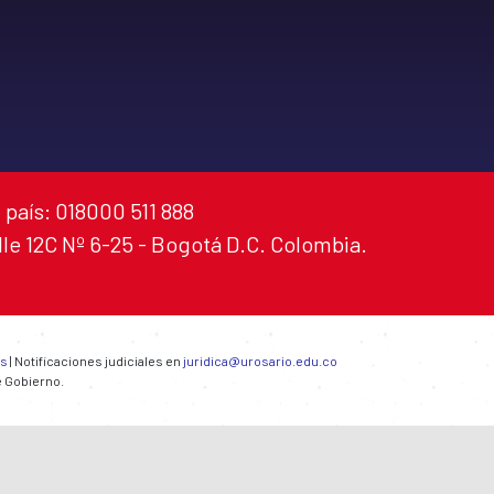
 país: 018000 511 888
alle 12C Nº 6-25 - Bogotá D.C. Colombia.
es
| Notificaciones judiciales en
juridica@urosario.edu.co
e Gobierno.