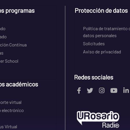
os programas
Protección de datos
ado
Política de tratamiento 
datos personales
ado
Solicitudes
ción Continua
Aviso de privacidad
as
r School
Redes sociales
os académicos
rte virtual
 electrónico
s Virtual