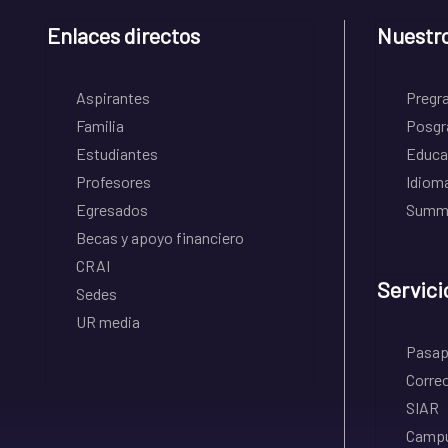
Enlaces directos
Nuestr
Aspirantes
Pregr
Familia
Posgr
Estudiantes
Educa
Profesores
Idiom
Egresados
Summe
Becas y apoyo financiero
CRAI
Servici
Sedes
UR media
Pasapo
Correo
SIAR
Campu