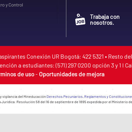
ro y Control
Trabaja con
nosotros.
aspirantes Conexión UR Bogotá: 422 5321 • Resto del
ención a estudiantes: (571) 297 0200 opción 3 y 1 I C
rminos de uso
-
Oportunidades de mejora
 y vigilancia del Mineducación
Derechos Pecuniarios, Reglamentos y Constitucion
 Jurídica: Resolución 58 del 16 de septiembre de 1895 expedida por el Ministerio d