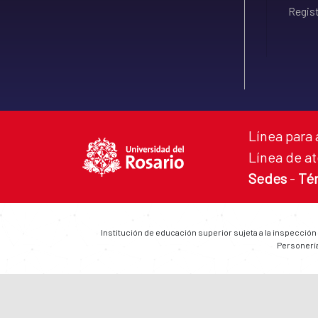
Regist
Línea para 
Línea de at
Sedes
-
Té
Institución de educación superior sujeta a la inspección
Personería