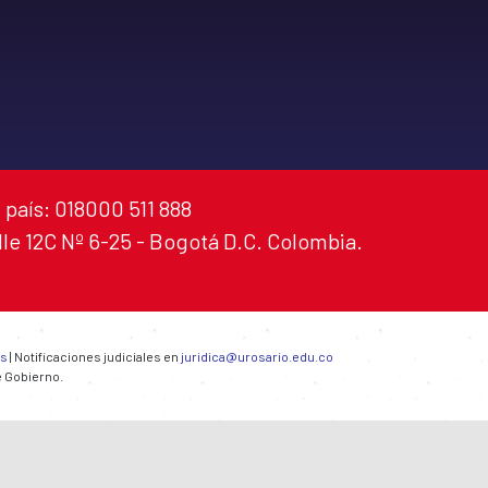
 país: 018000 511 888
alle 12C Nº 6-25 - Bogotá D.C. Colombia.
es
| Notificaciones judiciales en
juridica@urosario.edu.co
e Gobierno.