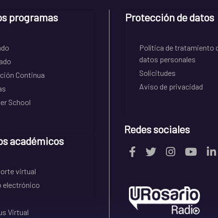
os programas
Protección de datos
ado
Política de tratamiento 
datos personales
ado
Solicitudes
ción Continua
Aviso de privacidad
as
r School
Redes sociales
os académicos
rte virtual
 electrónico
s Virtual