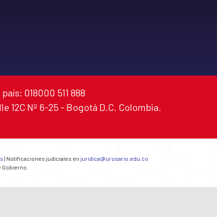
 país: 018000 511 888
alle 12C Nº 6-25 - Bogotá D.C. Colombia.
es
| Notificaciones judiciales en
juridica@urosario.edu.co
e Gobierno.