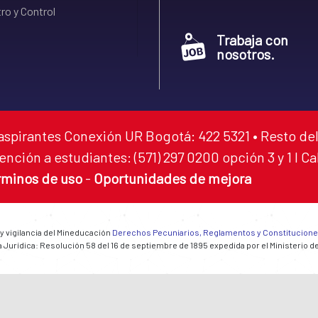
ro y Control
Trabaja con
nosotros.
aspirantes Conexión UR Bogotá: 422 5321 • Resto del
ención a estudiantes: (571) 297 0200 opción 3 y 1 I C
rminos de uso
-
Oportunidades de mejora
 y vigilancia del Mineducación
Derechos Pecuniarios, Reglamentos y Constitucion
 Jurídica: Resolución 58 del 16 de septiembre de 1895 expedida por el Ministerio d