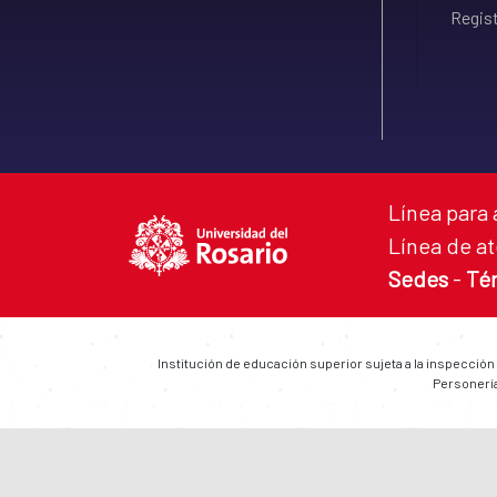
Regist
Línea para 
Línea de at
Sedes
-
Té
Institución de educación superior sujeta a la inspección
Personería