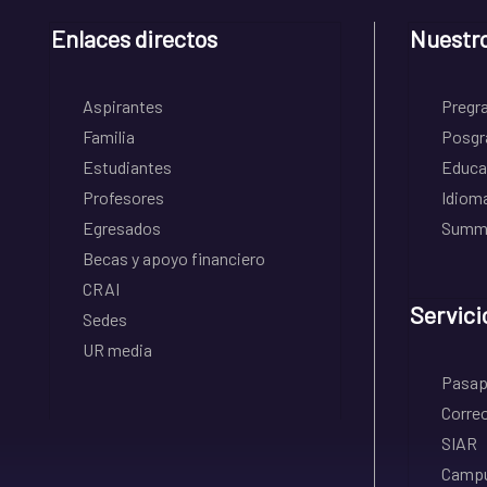
Enlaces directos
Nuestr
Aspirantes
Pregr
Familia
Posgr
Estudiantes
Educa
Profesores
Idiom
Egresados
Summe
Becas y apoyo financiero
CRAI
Servici
Sedes
UR media
Pasapo
Correo
SIAR
Campu