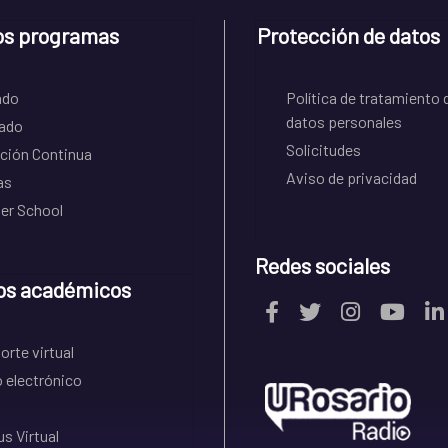
os programas
Protección de datos
ado
Política de tratamiento 
datos personales
ado
Solicitudes
ción Continua
Aviso de privacidad
as
r School
Redes sociales
os académicos
rte virtual
 electrónico
s Virtual