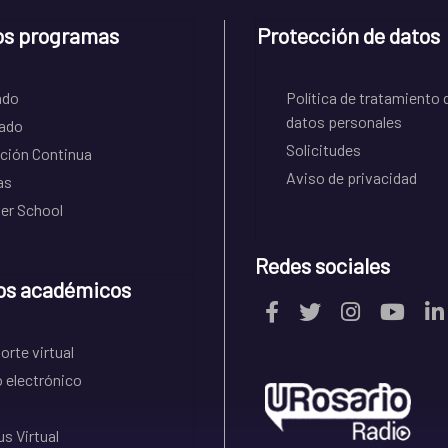
os programas
Protección de datos
ado
Política de tratamiento 
datos personales
ado
Solicitudes
ción Continua
Aviso de privacidad
as
r School
Redes sociales
os académicos
rte virtual
 electrónico
s Virtual