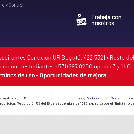
ro y Control
Trabaja con
nosotros.
aspirantes Conexión UR Bogotá: 422 5321 • Resto del
ención a estudiantes: (571) 297 0200 opción 3 y 1 I C
rminos de uso
-
Oportunidades de mejora
 y vigilancia del Mineducación
Derechos Pecuniarios, Reglamentos y Constitucion
 Jurídica: Resolución 58 del 16 de septiembre de 1895 expedida por el Ministerio d