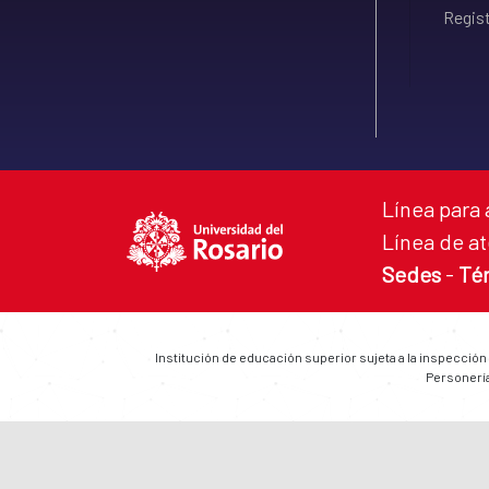
Regist
Línea para 
Línea de at
Sedes
-
Té
Institución de educación superior sujeta a la inspección
Personería