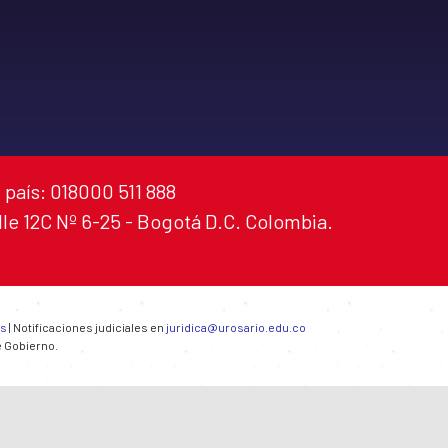
 país: 018000 511 888
alle 12C Nº 6-25 - Bogotá D.C. Colombia.
es
| Notificaciones judiciales en
juridica@urosario.edu.co
e Gobierno.