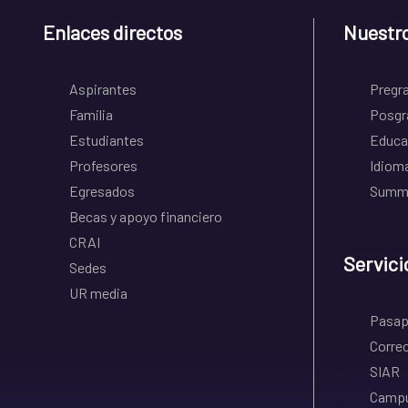
Enlaces directos
Nuestr
Aspirantes
Pregr
Familia
Posgr
Estudiantes
Educa
Profesores
Idiom
Egresados
Summe
Becas y apoyo financiero
CRAI
Servici
Sedes
UR media
Pasapo
Correo
SIAR
Campu