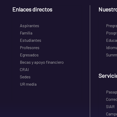
Enlaces directos
Nuestr
Aspirantes
Pregr
Familia
Posgr
Estudiantes
Educa
Profesores
Idiom
Egresados
Summe
Becas y apoyo financiero
CRAI
Servici
Sedes
UR media
Pasapo
Correo
SIAR
Campu