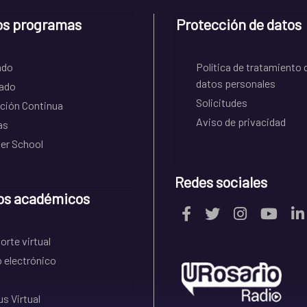
os programas
Protección de datos
ado
Política de tratamiento 
datos personales
ado
Solicitudes
ción Continua
Aviso de privacidad
as
r School
Redes sociales
os académicos
rte virtual
 electrónico
s Virtual