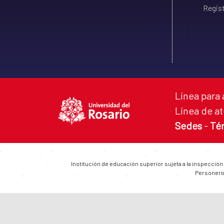
Regist
Línea para 
Línea de at
Sedes
-
Té
Institución de educación superior sujeta a la inspección
Personería