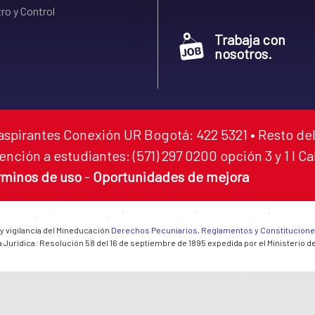
ro y Control
Trabaja con
nosotros.
aspirantes Conexión UR Bogotá: 422 5321 • Resto del
ención a estudiantes: (571) 297 0200 opción 3 y 1 I C
rminos de uso
-
Oportunidades de mejora
 y vigilancia del Mineducación
Derechos Pecuniarios, Reglamentos y Constitucion
 Jurídica: Resolución 58 del 16 de septiembre de 1895 expedida por el Ministerio d