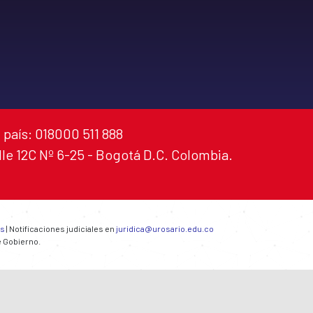
 país: 018000 511 888
alle 12C Nº 6-25 - Bogotá D.C. Colombia.
es
| Notificaciones judiciales en
juridica@urosario.edu.co
e Gobierno.