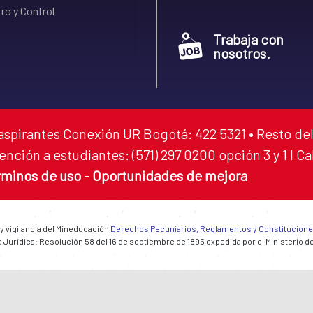
ro y Control
Trabaja con
nosotros.
aspirantes Conexión UR Bogotá: 422 5321 • Resto del
ención a estudiantes: (571) 297 0200 opción 3 y 1 I C
rminos de uso
-
Oportunidades de mejora
 y vigilancia del Mineducación
Derechos Pecuniarios, Reglamentos y Constitucion
 Jurídica: Resolución 58 del 16 de septiembre de 1895 expedida por el Ministerio d