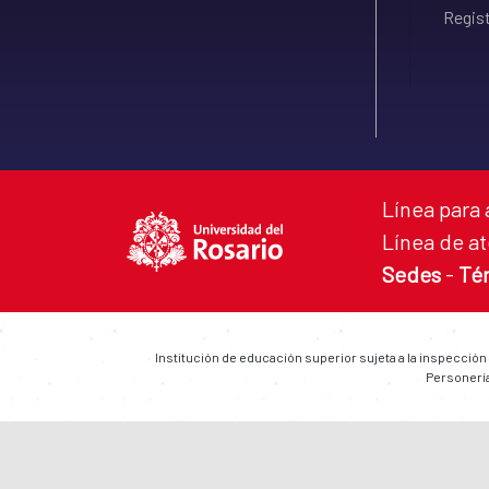
Regist
Línea para 
Línea de at
Sedes
-
Té
Institución de educación superior sujeta a la inspección
Personería