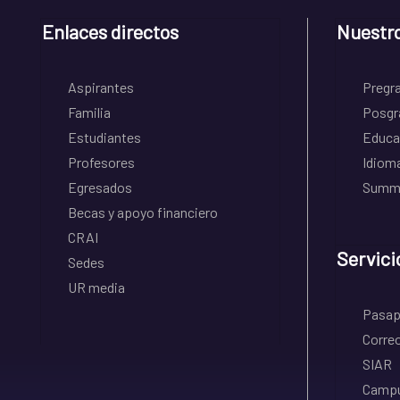
Enlaces directos
Nuestr
Aspirantes
Pregr
Familia
Posgr
Estudiantes
Educa
Profesores
Idiom
Egresados
Summe
Becas y apoyo financiero
CRAI
Servici
Sedes
UR media
Pasapo
Correo
SIAR
Campu