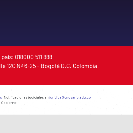
 país: 018000 511 888
alle 12C Nº 6-25 - Bogotá D.C. Colombia.
es
| Notificaciones judiciales en
juridica@urosario.edu.co
e Gobierno.