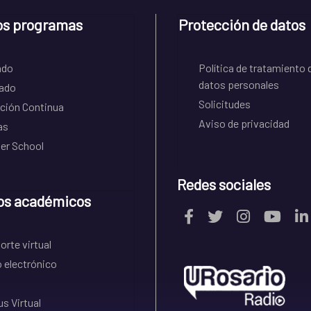
os programas
Protección de datos
ado
Política de tratamiento 
datos personales
ado
Solicitudes
ción Continua
Aviso de privacidad
as
r School
Redes sociales
os académicos
rte virtual
 electrónico
s Virtual