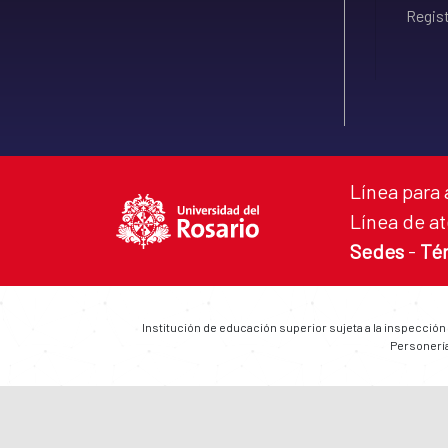
Regist
Línea para 
Línea de at
Sedes
-
Té
Institución de educación superior sujeta a la inspección
Personería