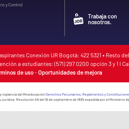
ro y Control
Trabaja con
nosotros.
aspirantes Conexión UR Bogotá: 422 5321 • Resto del
ención a estudiantes: (571) 297 0200 opción 3 y 1 I C
rminos de uso
-
Oportunidades de mejora
 y vigilancia del Mineducación
Derechos Pecuniarios, Reglamentos y Constitucion
 Jurídica: Resolución 58 del 16 de septiembre de 1895 expedida por el Ministerio d