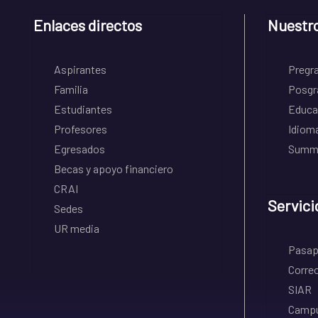
Enlaces directos
Nuestr
Aspirantes
Pregr
Familia
Posgr
Estudiantes
Educa
Profesores
Idiom
Egresados
Summe
Becas y apoyo financiero
CRAI
Servici
Sedes
UR media
Pasapo
Correo
SIAR
Campu