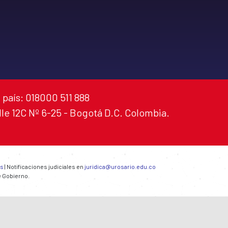
 país: 018000 511 888
alle 12C Nº 6-25 - Bogotá D.C. Colombia.
es
| Notificaciones judiciales en
juridica@urosario.edu.co
e Gobierno.