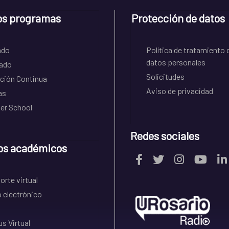
os programas
Protección de datos
ado
Política de tratamiento 
datos personales
ado
Solicitudes
ción Continua
Aviso de privacidad
as
r School
Redes sociales
os académicos
rte virtual
 electrónico
s Virtual