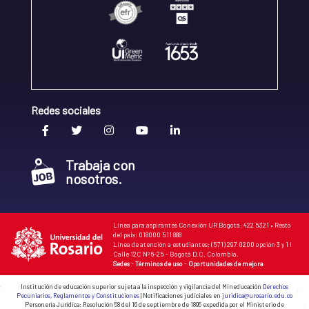
Redes sociales
Trabaja con
nosotros.
Línea para aspirantes Conexión UR Bogotá: 422 5321 • Resto
del país: 018000 511 888
Línea de atención a estudiantes: (571) 297 0200 opción 3 y 1 I
Calle 12C Nº 6-25 - Bogotá D.C. Colombia.
Sedes
-
Términos de uso
-
Oportunidades de mejora
Institución de educación superior sujeta a la inspección y vigilancia del Mineducación
Derechos
Pecuniarios, Reglamentos y Constituciones
| Notificaciones judiciales en
juridica@urosario.edu.co
Personería Jurídica: Resolución 58 del 16 de septiembre de 1895 expedida por el Ministerio de