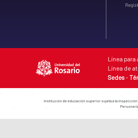
Regist
Línea para 
Línea de at
Sedes
-
Té
Institución de educación superior sujeta a la inspección
Personería