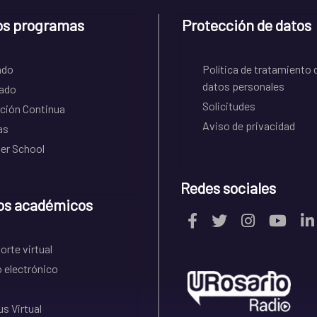
os programas
Protección de datos
ado
Política de tratamiento 
datos personales
ado
Solicitudes
ción Continua
Aviso de privacidad
as
r School
Redes sociales
os académicos
rte virtual
 electrónico
s Virtual