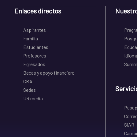
Enlaces directos
Nuestr
Aspirantes
Pregr
Familia
Posgr
Estudiantes
Educa
Profesores
Idiom
Egresados
Summe
Becas y apoyo financiero
CRAI
Servici
Sedes
UR media
Pasapo
Correo
SIAR
Campu