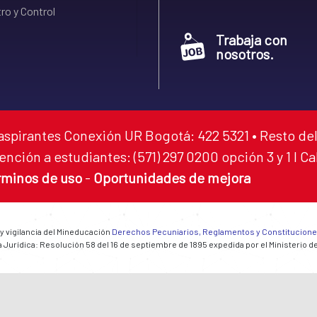
ro y Control
Trabaja con
nosotros.
aspirantes Conexión UR Bogotá: 422 5321 • Resto del
ención a estudiantes: (571) 297 0200 opción 3 y 1 I C
rminos de uso
-
Oportunidades de mejora
 y vigilancia del Mineducación
Derechos Pecuniarios, Reglamentos y Constitucion
 Jurídica: Resolución 58 del 16 de septiembre de 1895 expedida por el Ministerio d