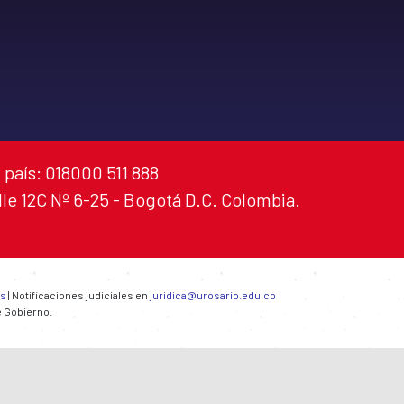
 país: 018000 511 888
alle 12C Nº 6-25 - Bogotá D.C. Colombia.
es
| Notificaciones judiciales en
juridica@urosario.edu.co
e Gobierno.