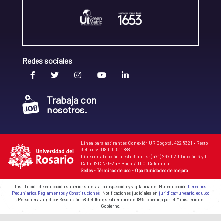
Redes sociales
Trabaja con
nosotros.
Línea para aspirantes Conexión UR Bogotá: 422 5321 • Resto
del país: 018000 511 888
Línea de atención a estudiantes: (571) 297 0200 opción 3 y 1 I
Calle 12C Nº 6-25 - Bogotá D.C. Colombia.
Sedes
-
Términos de uso
-
Oportunidades de mejora
Institución de educación superior sujeta a la inspección y vigilancia del Mineducación
Derechos
Pecuniarios, Reglamentos y Constituciones
| Notificaciones judiciales en
juridica@urosario.edu.co
Personería Jurídica: Resolución 58 del 16 de septiembre de 1895 expedida por el Ministerio de
Gobierno.