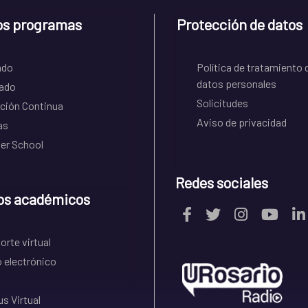
os programas
Protección de datos
ado
Política de tratamiento 
datos personales
ado
Solicitudes
ción Continua
Aviso de privacidad
as
r School
Redes sociales
os académicos
rte virtual
 electrónico
s Virtual