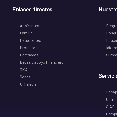
Enlaces directos
Nuestr
Aspirantes
Pregr
Familia
Posgr
Estudiantes
Educa
Profesores
Idiom
Egresados
Summe
Becas y apoyo financiero
CRAI
Servici
Sedes
UR media
Pasapo
Correo
SIAR
Campu