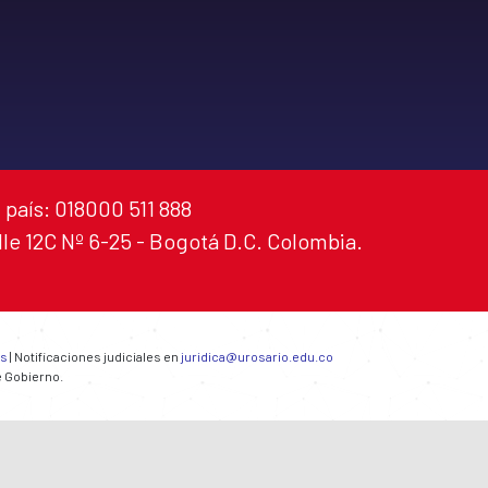
 país: 018000 511 888
alle 12C Nº 6-25 - Bogotá D.C. Colombia.
es
| Notificaciones judiciales en
juridica@urosario.edu.co
e Gobierno.