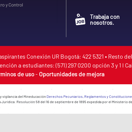
ro y Control
Trabaja con
nosotros.
aspirantes Conexión UR Bogotá: 422 5321 • Resto del
ención a estudiantes: (571) 297 0200 opción 3 y 1 I C
rminos de uso
-
Oportunidades de mejora
 y vigilancia del Mineducación
Derechos Pecuniarios, Reglamentos y Constitucion
 Jurídica: Resolución 58 del 16 de septiembre de 1895 expedida por el Ministerio d