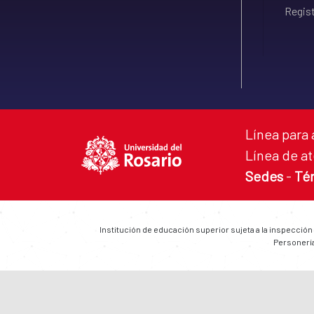
Regist
Línea para 
Línea de at
Sedes
-
Té
Institución de educación superior sujeta a la inspección
Personería