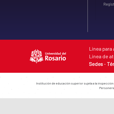
Regist
Línea para 
Línea de at
Sedes
-
Té
Institución de educación superior sujeta a la inspección
Personería