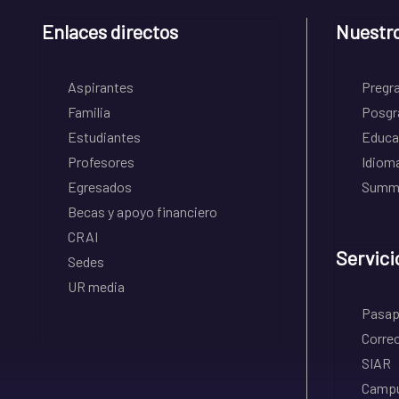
Enlaces directos
Nuestr
Aspirantes
Pregr
Familia
Posgr
Estudiantes
Educa
Profesores
Idiom
Egresados
Summe
Becas y apoyo financiero
CRAI
Servici
Sedes
UR media
Pasapo
Correo
SIAR
Campu