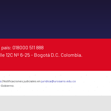
 país: 018000 511 888
alle 12C Nº 6-25 - Bogotá D.C. Colombia.
es
| Notificaciones judiciales en
juridica@urosario.edu.co
e Gobierno.