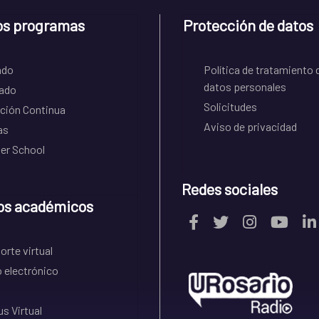
os programas
Protección de datos
ado
Política de tratamiento 
datos personales
ado
Solicitudes
ción Continua
Aviso de privacidad
as
r School
Redes sociales
os académicos
rte virtual
 electrónico
s Virtual