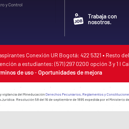
ro y Control
Trabaja con
nosotros.
aspirantes Conexión UR Bogotá: 422 5321 • Resto del
ención a estudiantes: (571) 297 0200 opción 3 y 1 I C
rminos de uso
-
Oportunidades de mejora
 y vigilancia del Mineducación
Derechos Pecuniarios, Reglamentos y Constitucion
 Jurídica: Resolución 58 del 16 de septiembre de 1895 expedida por el Ministerio d