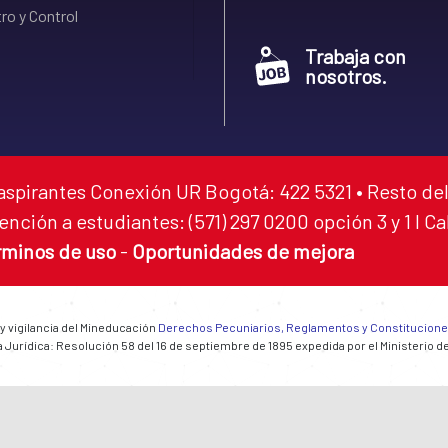
ro y Control
Trabaja con
nosotros.
aspirantes Conexión UR Bogotá: 422 5321 • Resto del
ención a estudiantes: (571) 297 0200 opción 3 y 1 I C
rminos de uso
-
Oportunidades de mejora
 y vigilancia del Mineducación
Derechos Pecuniarios, Reglamentos y Constitucion
 Jurídica: Resolución 58 del 16 de septiembre de 1895 expedida por el Ministerio d