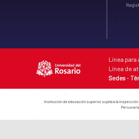
Regist
Línea para 
Línea de at
Sedes
-
Té
Institución de educación superior sujeta a la inspección
Personería