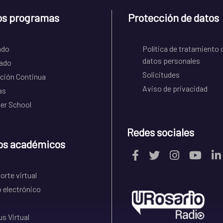
os programas
Protección de datos
ado
Política de tratamiento 
datos personales
ado
Solicitudes
ción Continua
Aviso de privacidad
as
r School
Redes sociales
os académicos
rte virtual
 electrónico
s Virtual