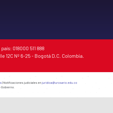
 país: 018000 511 888
alle 12C Nº 6-25 - Bogotá D.C. Colombia.
es
| Notificaciones judiciales en
juridica@urosario.edu.co
e Gobierno.