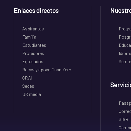
Enlaces directos
Nuestr
Aspirantes
Pregr
Familia
Posgr
Estudiantes
Educa
Profesores
Idiom
Egresados
Summe
Becas y apoyo financiero
CRAI
Servici
Sedes
UR media
Pasapo
Correo
SIAR
Campu