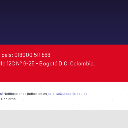
 país: 018000 511 888
alle 12C Nº 6-25 - Bogotá D.C. Colombia.
es
| Notificaciones judiciales en
juridica@urosario.edu.co
e Gobierno.