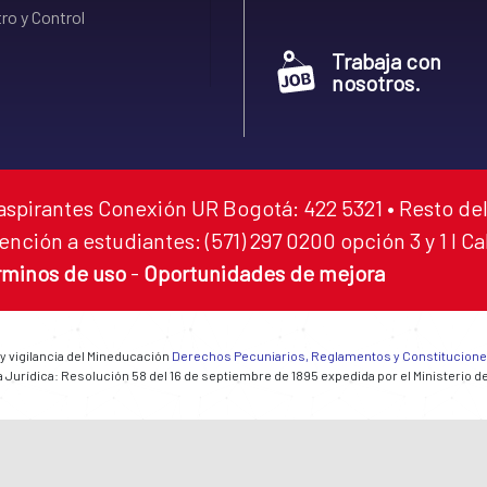
ro y Control
Trabaja con
nosotros.
aspirantes Conexión UR Bogotá: 422 5321 • Resto del
ención a estudiantes: (571) 297 0200 opción 3 y 1 I C
rminos de uso
-
Oportunidades de mejora
 y vigilancia del Mineducación
Derechos Pecuniarios, Reglamentos y Constitucion
 Jurídica: Resolución 58 del 16 de septiembre de 1895 expedida por el Ministerio d