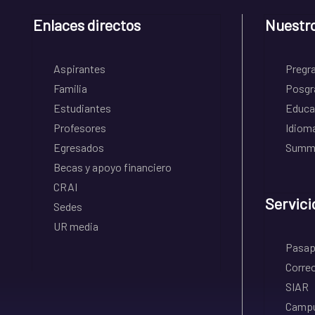
Enlaces directos
Nuestr
Aspirantes
Pregr
Familia
Posgr
Estudiantes
Educa
Profesores
Idiom
Egresados
Summe
Becas y apoyo financiero
CRAI
Servici
Sedes
UR media
Pasapo
Correo
SIAR
Campu