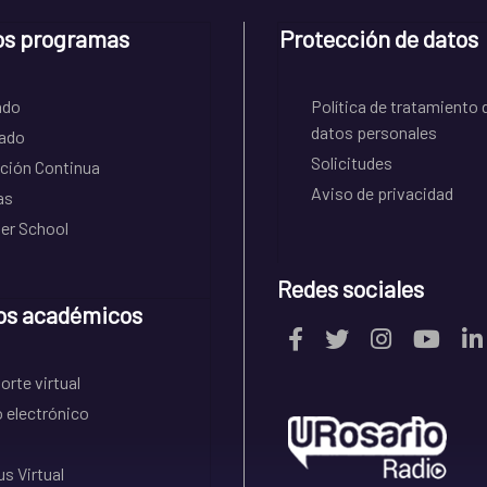
os programas
Protección de datos
ado
Política de tratamiento 
datos personales
ado
Solicitudes
ción Continua
Aviso de privacidad
as
r School
Redes sociales
os académicos
rte virtual
 electrónico
s Virtual