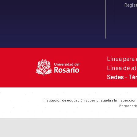
Regist
Línea para 
Línea de at
Sedes
-
Té
Institución de educación superior sujeta a la inspección
Personería