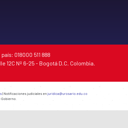
 país: 018000 511 888
alle 12C Nº 6-25 - Bogotá D.C. Colombia.
es
| Notificaciones judiciales en
juridica@urosario.edu.co
e Gobierno.