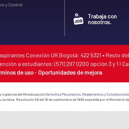
ro y Control
Trabaja con
nosotros.
aspirantes Conexión UR Bogotá: 422 5321 • Resto del
ención a estudiantes: (571) 297 0200 opción 3 y 1 I C
rminos de uso
-
Oportunidades de mejora
 y vigilancia del Mineducación
Derechos Pecuniarios, Reglamentos y Constitucion
 Jurídica: Resolución 58 del 16 de septiembre de 1895 expedida por el Ministerio d