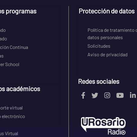
os programas
Protección de datos
ado
Política de tratamiento 
datos personales
ado
Solicitudes
ción Continua
Aviso de privacidad
as
r School
Redes sociales
os académicos
rte virtual
 electrónico
s Virtual