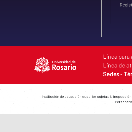
Regist
Línea para 
Línea de at
Sedes
-
Té
Institución de educación superior sujeta a la inspección
Personería