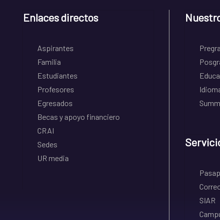
Enlaces directos
Nuestr
Aspirantes
Pregr
Familia
Posgr
Estudiantes
Educa
Profesores
Idiom
Egresados
Summe
Becas y apoyo financiero
CRAI
Servici
Sedes
UR media
Pasapo
Correo
SIAR
Campu