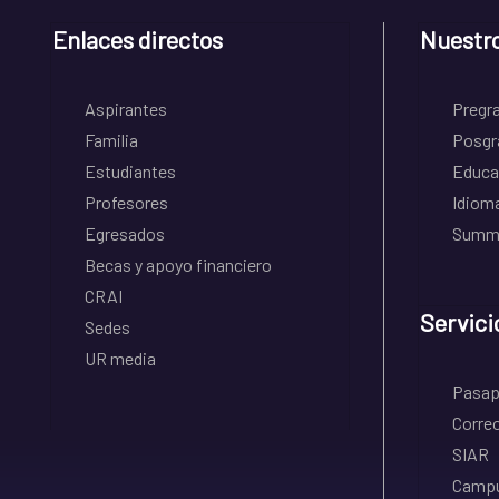
Enlaces directos
Nuestr
Aspirantes
Pregr
Familia
Posgr
Estudiantes
Educa
Profesores
Idiom
Egresados
Summe
Becas y apoyo financiero
CRAI
Servici
Sedes
UR media
Pasapo
Correo
SIAR
Campu