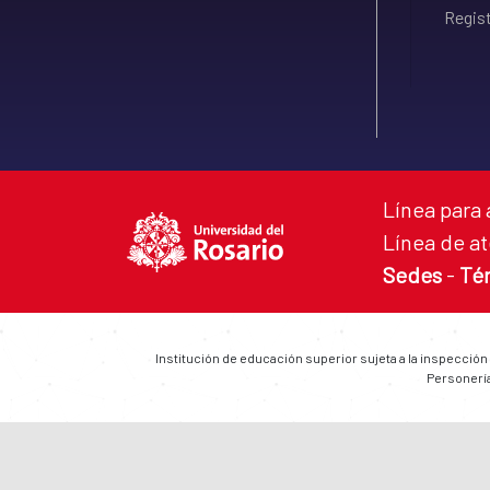
Regist
Línea para 
Línea de at
Sedes
-
Té
Institución de educación superior sujeta a la inspección
Personería