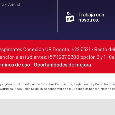
ro y Control
Trabaja con
nosotros.
aspirantes Conexión UR Bogotá: 422 5321 • Resto del
ención a estudiantes: (571) 297 0200 opción 3 y 1 I C
rminos de uso
-
Oportunidades de mejora
 y vigilancia del Mineducación
Derechos Pecuniarios, Reglamentos y Constitucion
 Jurídica: Resolución 58 del 16 de septiembre de 1895 expedida por el Ministerio d