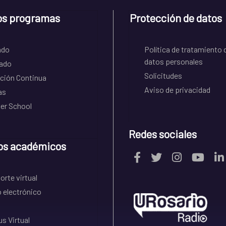
os programas
Protección de datos
ado
Política de tratamiento 
datos personales
ado
Solicitudes
ción Continua
Aviso de privacidad
as
r School
Redes sociales
os académicos
rte virtual
 electrónico
s Virtual