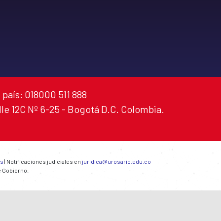
 país: 018000 511 888
alle 12C Nº 6-25 - Bogotá D.C. Colombia.
es
| Notificaciones judiciales en
juridica@urosario.edu.co
e Gobierno.