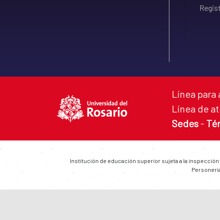
Regist
Línea para 
Línea de at
Sedes
-
Té
Institución de educación superior sujeta a la inspección
Personería