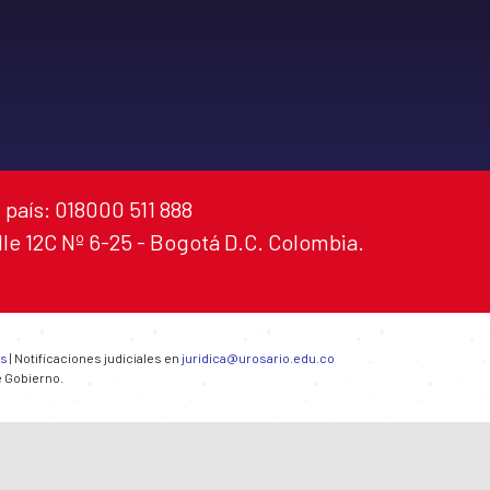
 país: 018000 511 888
alle 12C Nº 6-25 - Bogotá D.C. Colombia.
es
| Notificaciones judiciales en
juridica@urosario.edu.co
e Gobierno.