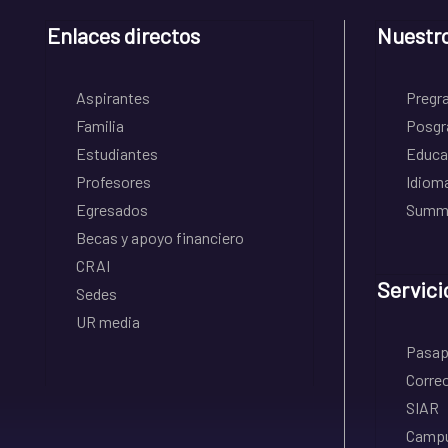
Enlaces directos
Nuestr
Aspirantes
Pregr
Familia
Posgr
Estudiantes
Educa
Profesores
Idiom
Egresados
Summe
Becas y apoyo financiero
CRAI
Servici
Sedes
UR media
Pasapo
Correo
SIAR
Campu