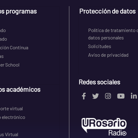
os programas
Protección de datos
ado
Política de tratamiento 
datos personales
ado
Solicitudes
ción Continua
Aviso de privacidad
as
r School
Redes sociales
os académicos
rte virtual
 electrónico
s Virtual