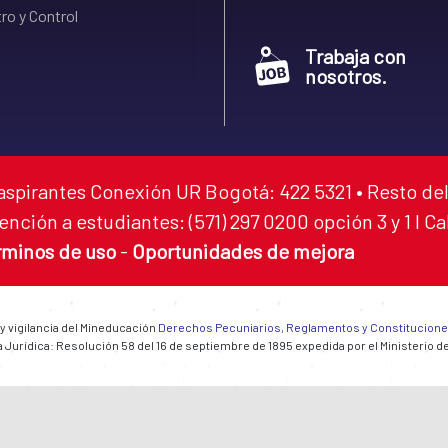
ro y Control
Trabaja con
nosotros.
aspirantes Conexión UR Bogotá: 422 5321 • Resto del
ención a estudiantes: (571) 297 0200 opción 3 y 1 I C
rminos de uso
-
Oportunidades de mejora
 y vigilancia del Mineducación
Derechos Pecuniarios, Reglamentos y Constitucion
 Jurídica: Resolución 58 del 16 de septiembre de 1895 expedida por el Ministerio d