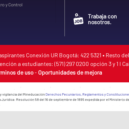
ro y Control
Trabaja con
nosotros.
aspirantes Conexión UR Bogotá: 422 5321 • Resto del
ención a estudiantes: (571) 297 0200 opción 3 y 1 I C
rminos de uso
-
Oportunidades de mejora
 y vigilancia del Mineducación
Derechos Pecuniarios, Reglamentos y Constitucion
 Jurídica: Resolución 58 del 16 de septiembre de 1895 expedida por el Ministerio d