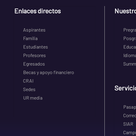
Enlaces directos
Nuestr
Aspirantes
Pregr
Familia
Posgr
Estudiantes
Educa
Profesores
Idiom
Egresados
Summe
Becas y apoyo financiero
CRAI
Servici
Sedes
UR media
Pasapo
Correo
SIAR
Campu