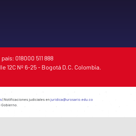
 país: 018000 511 888
alle 12C Nº 6-25 - Bogotá D.C. Colombia.
es
| Notificaciones judiciales en
juridica@urosario.edu.co
e Gobierno.