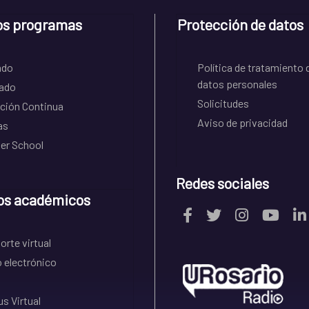
os programas
Protección de datos
ado
Política de tratamiento 
datos personales
ado
Solicitudes
ción Continua
Aviso de privacidad
as
r School
Redes sociales
os académicos
rte virtual
 electrónico
s Virtual