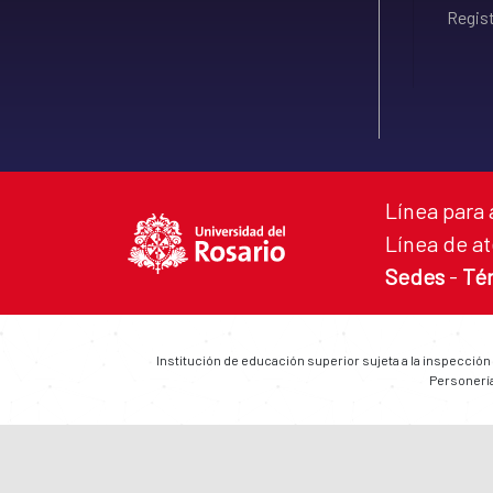
Regist
Línea para 
Línea de at
Sedes
-
Té
Institución de educación superior sujeta a la inspección
Personería