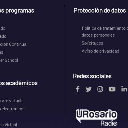
os programas
Protección de datos
ado
Política de tratamiento 
datos personales
ado
Solicitudes
ción Continua
Aviso de privacidad
as
r School
Redes sociales
os académicos
rte virtual
 electrónico
s Virtual