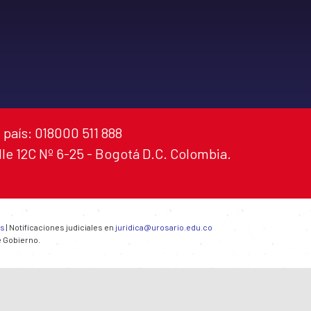
 país: 018000 511 888
alle 12C Nº 6-25 - Bogotá D.C. Colombia.
es
| Notificaciones judiciales en
juridica@urosario.edu.co
e Gobierno.