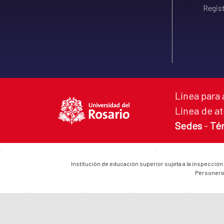
Regist
Línea para 
Línea de at
Sedes
-
Té
Institución de educación superior sujeta a la inspección
Personería