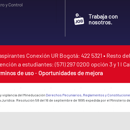
ro y Control
Trabaja con
nosotros.
aspirantes Conexión UR Bogotá: 422 5321 • Resto del
ención a estudiantes: (571) 297 0200 opción 3 y 1 I C
rminos de uso
-
Oportunidades de mejora
 y vigilancia del Mineducación
Derechos Pecuniarios, Reglamentos y Constitucion
 Jurídica: Resolución 58 del 16 de septiembre de 1895 expedida por el Ministerio d