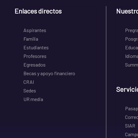
Enlaces directos
Nuestr
Aspirantes
Pregr
Familia
Posgr
Estudiantes
Educa
Profesores
Idiom
Egresados
Summe
Becas y apoyo financiero
CRAI
Servici
Sedes
UR media
Pasapo
Correo
SIAR
Campu