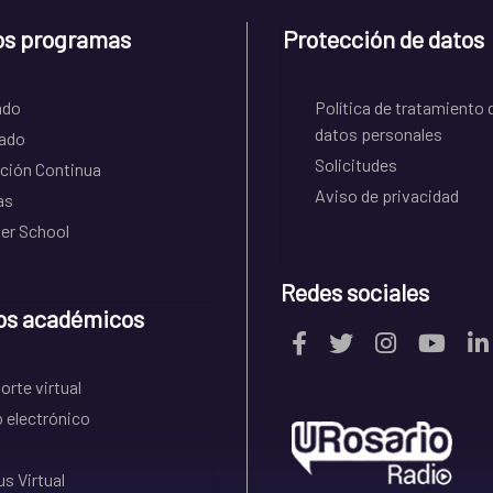
os programas
Protección de datos
ado
Política de tratamiento 
datos personales
ado
Solicitudes
ción Continua
Aviso de privacidad
as
r School
Redes sociales
os académicos
rte virtual
 electrónico
s Virtual