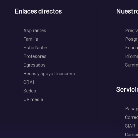
Enlaces directos
Nuestr
Aspirantes
Pregr
Familia
Posgr
Estudiantes
Educa
Profesores
Idiom
Egresados
Summe
Becas y apoyo financiero
CRAI
Servici
Sedes
UR media
Pasapo
Correo
SIAR
Campu