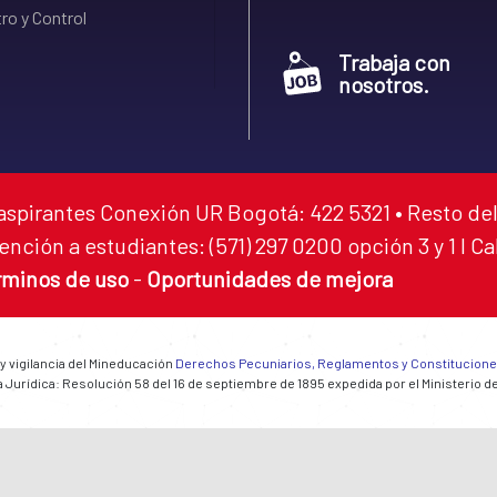
ro y Control
Trabaja con
nosotros.
aspirantes Conexión UR Bogotá: 422 5321 • Resto del
ención a estudiantes: (571) 297 0200 opción 3 y 1 I C
rminos de uso
-
Oportunidades de mejora
 y vigilancia del Mineducación
Derechos Pecuniarios, Reglamentos y Constitucion
 Jurídica: Resolución 58 del 16 de septiembre de 1895 expedida por el Ministerio d