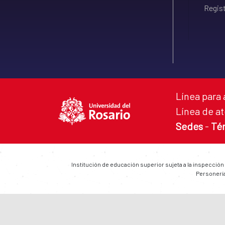
Regist
Línea para 
Línea de at
Sedes
-
Té
Institución de educación superior sujeta a la inspección
Personería