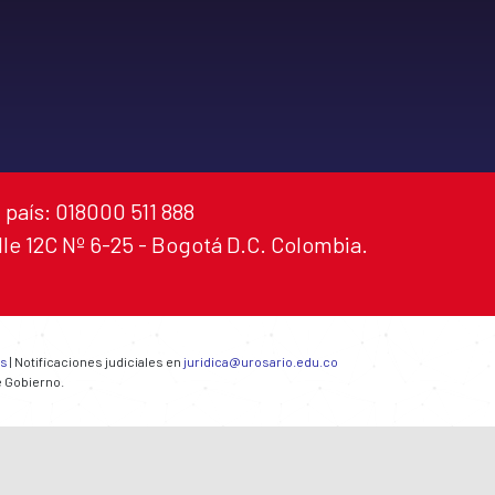
 país: 018000 511 888
alle 12C Nº 6-25 - Bogotá D.C. Colombia.
es
| Notificaciones judiciales en
juridica@urosario.edu.co
e Gobierno.