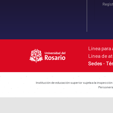
Regist
Línea para 
Línea de at
Sedes
-
Té
Institución de educación superior sujeta a la inspección
Personería