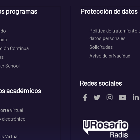
os programas
Protección de datos
ado
Política de tratamiento 
datos personales
ado
Solicitudes
ción Continua
Aviso de privacidad
as
r School
Redes sociales
os académicos
rte virtual
 electrónico
s Virtual