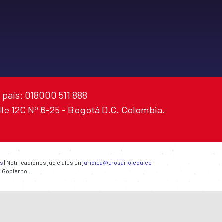
 país: 018000 511 888
alle 12C Nº 6-25 - Bogotá D.C. Colombia.
es
| Notificaciones judiciales en
juridica@urosario.edu.co
e Gobierno.