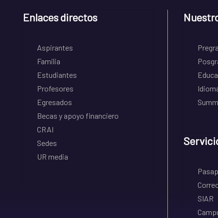
Enlaces directos
Nuestr
Aspirantes
Pregr
Familia
Posgr
Estudiantes
Educa
Profesores
Idiom
Egresados
Summe
Becas y apoyo financiero
CRAI
Servici
Sedes
UR media
Pasapo
Correo
SIAR
Campu