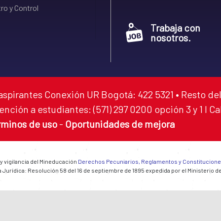
ro y Control
Trabaja con
nosotros.
aspirantes Conexión UR Bogotá: 422 5321 • Resto del
ención a estudiantes: (571) 297 0200 opción 3 y 1 I C
rminos de uso
-
Oportunidades de mejora
 y vigilancia del Mineducación
Derechos Pecuniarios, Reglamentos y Constitucion
 Jurídica: Resolución 58 del 16 de septiembre de 1895 expedida por el Ministerio d