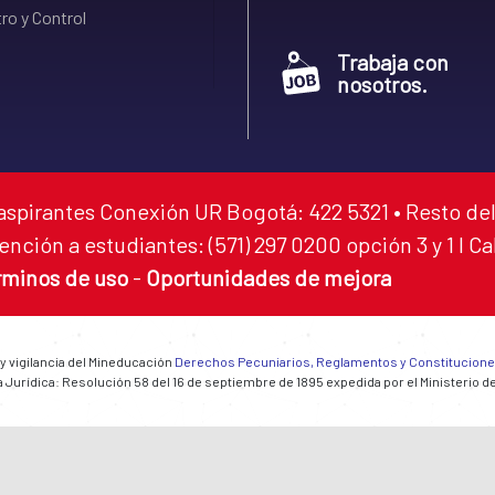
ro y Control
Trabaja con
nosotros.
aspirantes Conexión UR Bogotá: 422 5321 • Resto del
ención a estudiantes: (571) 297 0200 opción 3 y 1 I C
rminos de uso
-
Oportunidades de mejora
 y vigilancia del Mineducación
Derechos Pecuniarios, Reglamentos y Constitucion
 Jurídica: Resolución 58 del 16 de septiembre de 1895 expedida por el Ministerio d