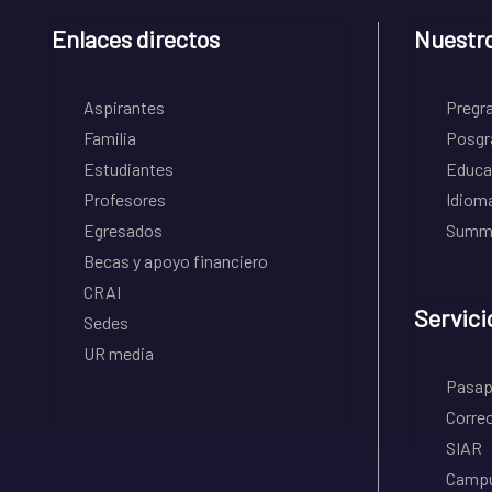
Enlaces directos
Nuestr
Aspirantes
Pregr
Familia
Posgr
Estudiantes
Educa
Profesores
Idiom
Egresados
Summe
Becas y apoyo financiero
CRAI
Servici
Sedes
UR media
Pasapo
Correo
SIAR
Campu