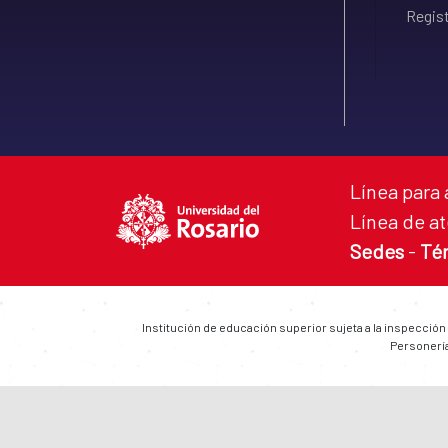
Regist
Línea para 
Línea de at
Sedes
-
Té
Institución de educación superior sujeta a la inspección
Personería