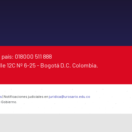
 país: 018000 511 888
alle 12C Nº 6-25 - Bogotá D.C. Colombia.
es
| Notificaciones judiciales en
juridica@urosario.edu.co
e Gobierno.