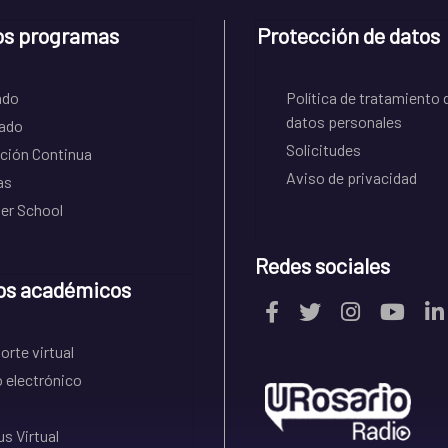
os programas
Protección de datos
ado
Política de tratamiento 
datos personales
ado
Solicitudes
ción Continua
Aviso de privacidad
as
r School
Redes sociales
os académicos
rte virtual
 electrónico
s Virtual