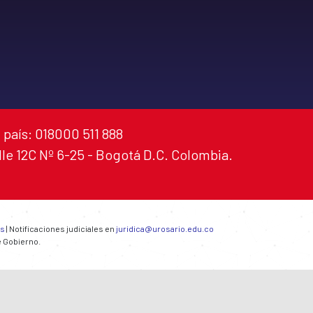
 país: 018000 511 888
alle 12C Nº 6-25 - Bogotá D.C. Colombia.
es
| Notificaciones judiciales en
juridica@urosario.edu.co
e Gobierno.