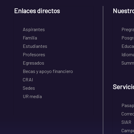
Enlaces directos
Nuestr
Aspirantes
Pregr
Familia
Posgr
Estudiantes
Educa
Profesores
Idiom
Egresados
Summe
Becas y apoyo financiero
CRAI
Servici
Sedes
UR media
Pasapo
Correo
SIAR
Campu