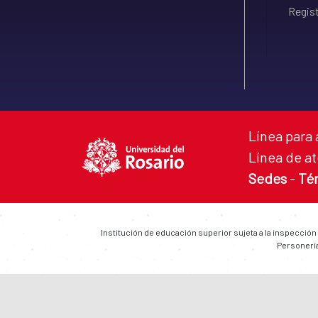
Regist
Línea para 
Línea de at
Sedes
-
Té
Institución de educación superior sujeta a la inspección
Personería