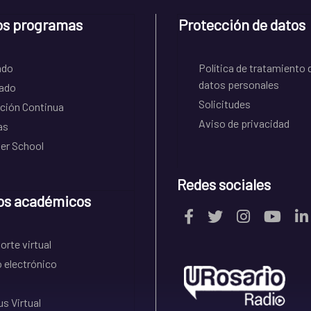
os programas
Protección de datos
ado
Política de tratamiento 
datos personales
ado
Solicitudes
ción Continua
Aviso de privacidad
as
r School
Redes sociales
os académicos
rte virtual
 electrónico
s Virtual