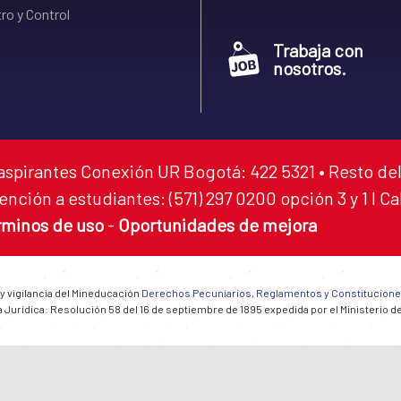
ro y Control
Trabaja con
nosotros.
aspirantes Conexión UR Bogotá: 422 5321 • Resto del
ención a estudiantes: (571) 297 0200 opción 3 y 1 I C
rminos de uso
-
Oportunidades de mejora
 y vigilancia del Mineducación
Derechos Pecuniarios, Reglamentos y Constitucion
 Jurídica: Resolución 58 del 16 de septiembre de 1895 expedida por el Ministerio d