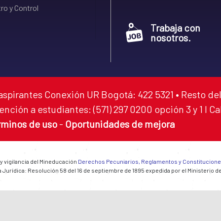
ro y Control
Trabaja con
nosotros.
aspirantes Conexión UR Bogotá: 422 5321 • Resto del
ención a estudiantes: (571) 297 0200 opción 3 y 1 I C
rminos de uso
-
Oportunidades de mejora
 y vigilancia del Mineducación
Derechos Pecuniarios, Reglamentos y Constitucion
 Jurídica: Resolución 58 del 16 de septiembre de 1895 expedida por el Ministerio d