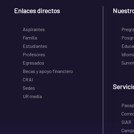
Enlaces directos
Nuestr
Aspirantes
Pregr
Familia
Posgr
Estudiantes
Educa
Profesores
Idiom
Egresados
Summe
Becas y apoyo financiero
CRAI
Servici
Sedes
UR media
Pasapo
Correo
SIAR
Campu