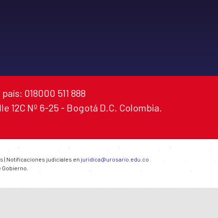
 país: 018000 511 888
alle 12C Nº 6-25 - Bogotá D.C. Colombia.
es
| Notificaciones judiciales en
juridica@urosario.edu.co
e Gobierno.