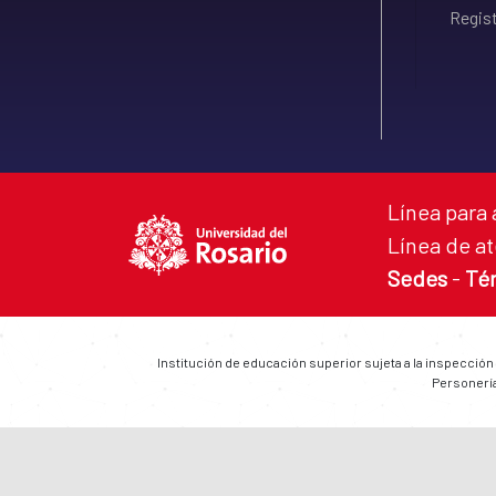
Regist
Línea para 
Línea de at
Sedes
-
Té
Institución de educación superior sujeta a la inspección
Personería