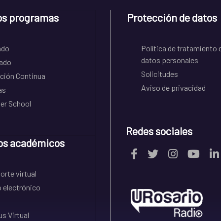
os programas
Protección de datos
ado
Política de tratamiento 
datos personales
ado
Solicitudes
ción Continua
Aviso de privacidad
as
r School
Redes sociales
os académicos
rte virtual
 electrónico
s Virtual