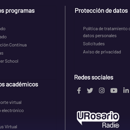
os programas
Protección de datos
ado
Política de tratamiento 
datos personales
ado
Solicitudes
ción Continua
Aviso de privacidad
as
r School
Redes sociales
os académicos
rte virtual
 electrónico
s Virtual