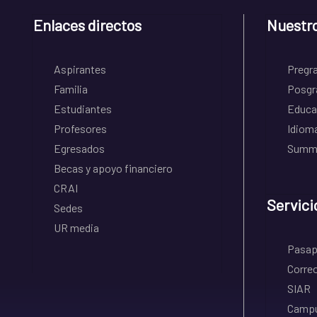
Enlaces directos
Nuestr
Aspirantes
Pregr
Familia
Posgr
Estudiantes
Educa
Profesores
Idiom
Egresados
Summe
Becas y apoyo financiero
CRAI
Servici
Sedes
UR media
Pasapo
Correo
SIAR
Campu