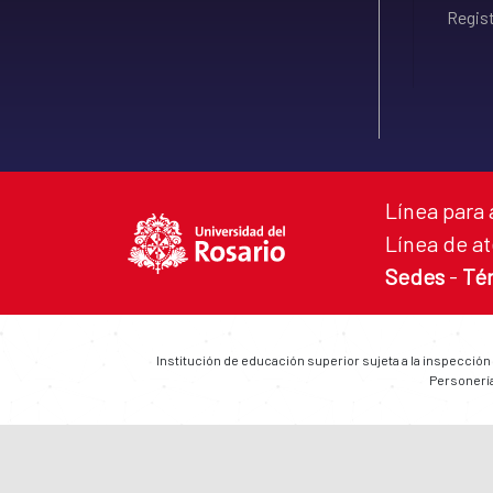
Regist
Línea para 
Línea de at
Sedes
-
Té
Institución de educación superior sujeta a la inspección
Personería