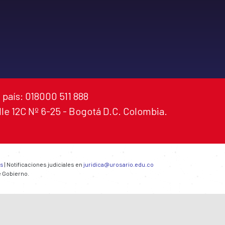
 país: 018000 511 888
alle 12C Nº 6-25 - Bogotá D.C. Colombia.
es
| Notificaciones judiciales en
juridica@urosario.edu.co
e Gobierno.