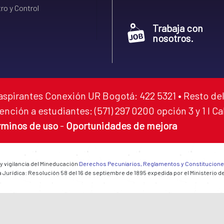
ro y Control
Trabaja con
nosotros.
aspirantes Conexión UR Bogotá: 422 5321 • Resto del
ención a estudiantes: (571) 297 0200 opción 3 y 1 I C
rminos de uso
-
Oportunidades de mejora
 y vigilancia del Mineducación
Derechos Pecuniarios, Reglamentos y Constitucion
 Jurídica: Resolución 58 del 16 de septiembre de 1895 expedida por el Ministerio d