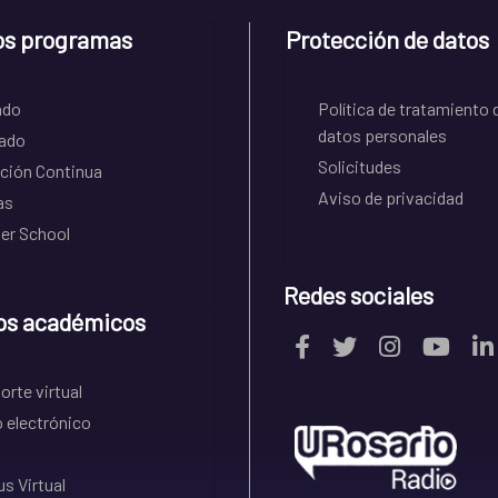
os programas
Protección de datos
ado
Política de tratamiento 
datos personales
ado
Solicitudes
ción Continua
Aviso de privacidad
as
r School
Redes sociales
os académicos
rte virtual
 electrónico
s Virtual