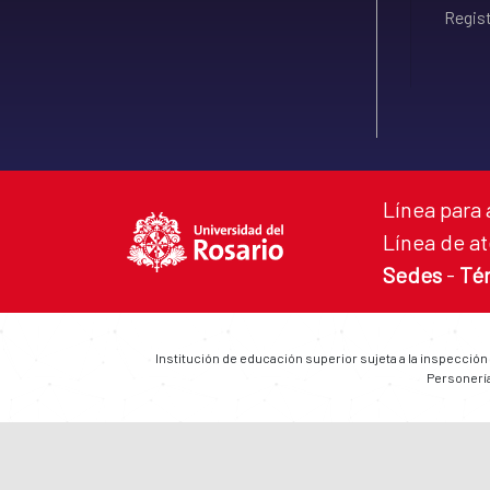
Regist
Línea para 
Línea de at
Sedes
-
Té
Institución de educación superior sujeta a la inspección
Personería