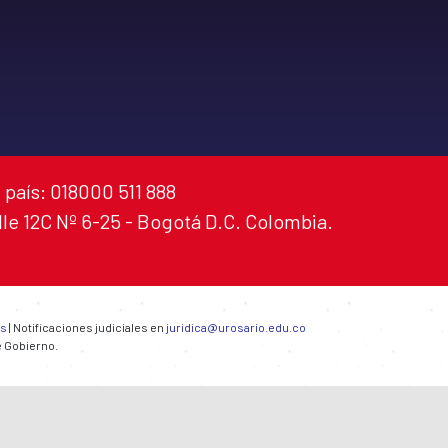
 país: 018000 511 888
alle 12C Nº 6-25 - Bogotá D.C. Colombia.
es
| Notificaciones judiciales en
juridica@urosario.edu.co
e Gobierno.