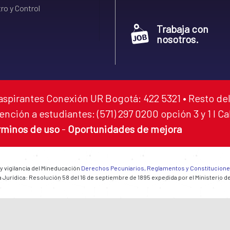
ro y Control
Trabaja con
nosotros.
aspirantes Conexión UR Bogotá: 422 5321 • Resto del
ención a estudiantes: (571) 297 0200 opción 3 y 1 I C
rminos de uso
-
Oportunidades de mejora
 y vigilancia del Mineducación
Derechos Pecuniarios, Reglamentos y Constitucion
 Jurídica: Resolución 58 del 16 de septiembre de 1895 expedida por el Ministerio d