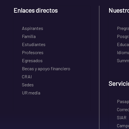
Enlaces directos
Nuestr
Aspirantes
Pregr
Familia
Posgr
Estudiantes
Educa
Profesores
Idiom
Egresados
Summe
Becas y apoyo financiero
CRAI
Servici
Sedes
UR media
Pasapo
Correo
SIAR
Campu