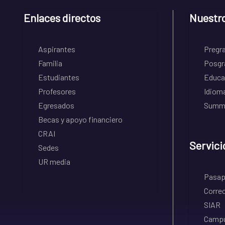
Enlaces directos
Nuestr
Aspirantes
Pregr
Familia
Posgr
Estudiantes
Educa
Profesores
Idiom
Egresados
Summe
Becas y apoyo financiero
CRAI
Servici
Sedes
UR media
Pasapo
Correo
SIAR
Campu