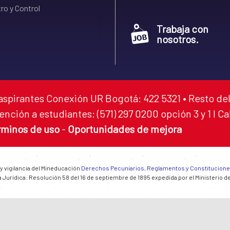
ro y Control
Trabaja con
nosotros.
aspirantes Conexión UR Bogotá: 422 5321 • Resto del
ención a estudiantes: (571) 297 0200 opción 3 y 1 I C
rminos de uso
-
Oportunidades de mejora
 y vigilancia del Mineducación
Derechos Pecuniarios, Reglamentos y Constitucion
 Jurídica: Resolución 58 del 16 de septiembre de 1895 expedida por el Ministerio d