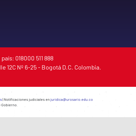
 país: 018000 511 888
alle 12C Nº 6-25 - Bogotá D.C. Colombia.
es
| Notificaciones judiciales en
juridica@urosario.edu.co
e Gobierno.