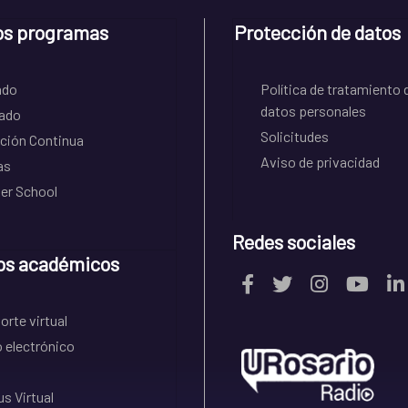
os programas
Protección de datos
ado
Política de tratamiento 
datos personales
ado
Solicitudes
ción Continua
Aviso de privacidad
as
r School
Redes sociales
os académicos
rte virtual
 electrónico
s Virtual