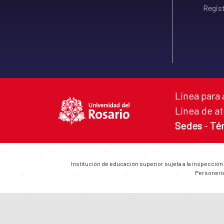
Regist
Línea para 
Línea de at
Sedes
-
Té
Institución de educación superior sujeta a la inspección
Personería