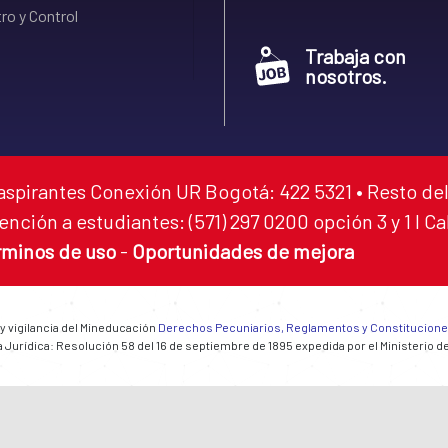
ro y Control
Trabaja con
nosotros.
aspirantes Conexión UR Bogotá: 422 5321 • Resto del
ención a estudiantes: (571) 297 0200 opción 3 y 1 I C
rminos de uso
-
Oportunidades de mejora
 y vigilancia del Mineducación
Derechos Pecuniarios, Reglamentos y Constitucion
 Jurídica: Resolución 58 del 16 de septiembre de 1895 expedida por el Ministerio d