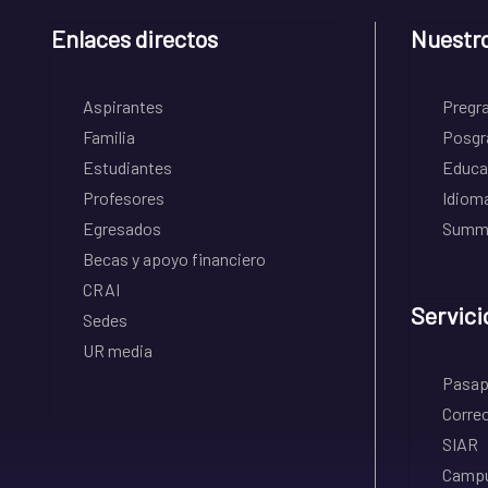
Enlaces directos
Nuestr
Aspirantes
Pregr
Familia
Posgr
Estudiantes
Educa
Profesores
Idiom
Egresados
Summe
Becas y apoyo financiero
CRAI
Servici
Sedes
UR media
Pasapo
Correo
SIAR
Campu