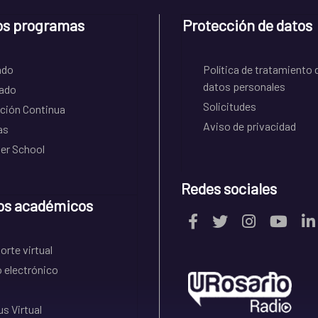
os programas
Protección de datos
ado
Política de tratamiento 
datos personales
ado
Solicitudes
ción Continua
Aviso de privacidad
as
r School
Redes sociales
os académicos
rte virtual
 electrónico
s Virtual