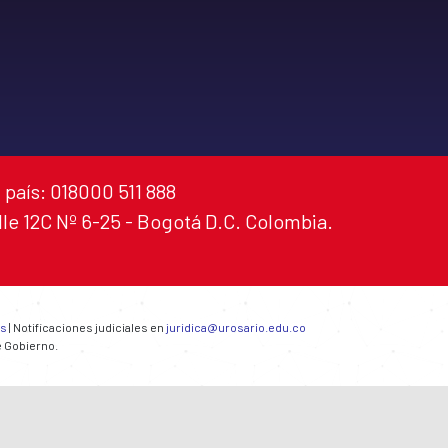
 país: 018000 511 888
alle 12C Nº 6-25 - Bogotá D.C. Colombia.
es
| Notificaciones judiciales en
juridica@urosario.edu.co
e Gobierno.