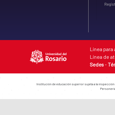
Regist
Línea para 
Línea de at
Sedes
-
Té
Institución de educación superior sujeta a la inspección
Personería