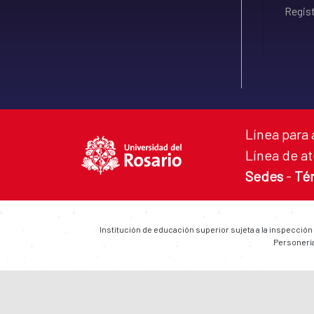
Regist
Línea para 
Línea de at
Sedes
-
Té
Institución de educación superior sujeta a la inspección
Personería