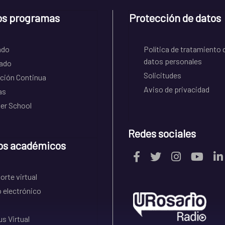
os programas
Protección de datos
ado
Política de tratamiento 
datos personales
ado
Solicitudes
ción Continua
Aviso de privacidad
as
r School
Redes sociales
os académicos
rte virtual
 electrónico
s Virtual