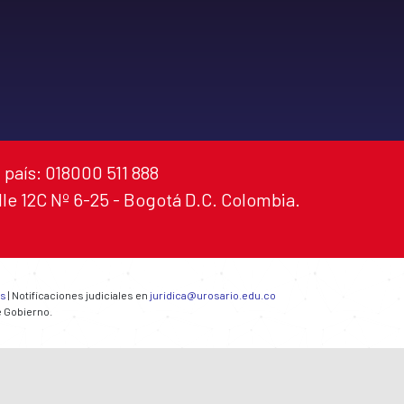
 país: 018000 511 888
alle 12C Nº 6-25 - Bogotá D.C. Colombia.
es
| Notificaciones judiciales en
juridica@urosario.edu.co
e Gobierno.