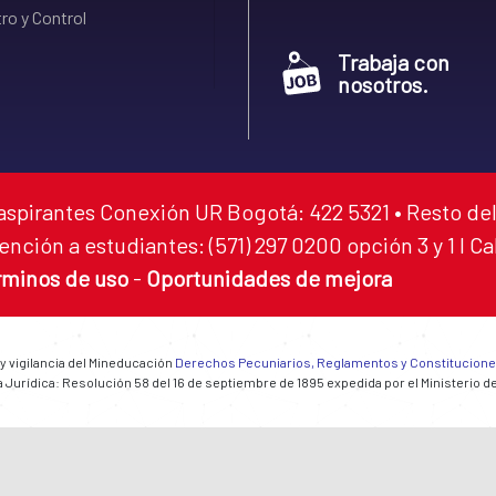
ro y Control
Trabaja con
nosotros.
aspirantes Conexión UR Bogotá: 422 5321 • Resto del
ención a estudiantes: (571) 297 0200 opción 3 y 1 I C
rminos de uso
-
Oportunidades de mejora
 y vigilancia del Mineducación
Derechos Pecuniarios, Reglamentos y Constitucion
 Jurídica: Resolución 58 del 16 de septiembre de 1895 expedida por el Ministerio d