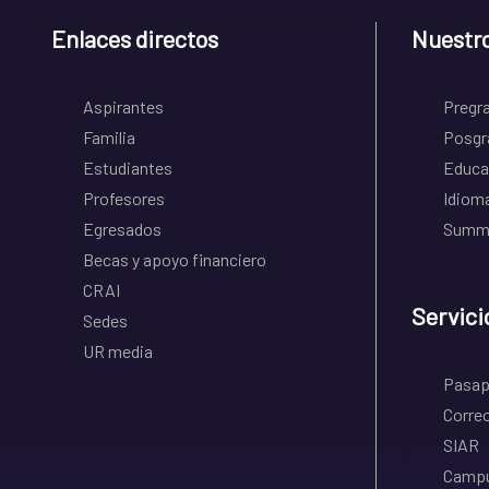
Enlaces directos
Nuestr
Aspirantes
Pregr
Familia
Posgr
Estudiantes
Educa
Profesores
Idiom
Egresados
Summe
Becas y apoyo financiero
CRAI
Servici
Sedes
UR media
Pasapo
Correo
SIAR
Campu