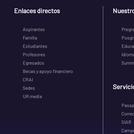
Enlaces directos
Nuestr
Aspirantes
Pregr
Familia
Posgr
Estudiantes
Educa
Profesores
Idiom
Egresados
Summe
Becas y apoyo financiero
CRAI
Servici
Sedes
UR media
Pasapo
Correo
SIAR
Campu