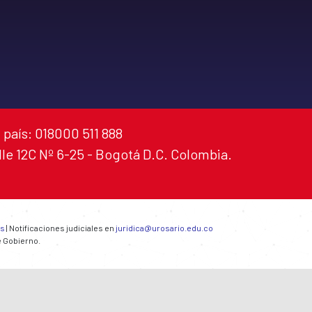
 país: 018000 511 888
alle 12C Nº 6-25 - Bogotá D.C. Colombia.
es
| Notificaciones judiciales en
juridica@urosario.edu.co
e Gobierno.