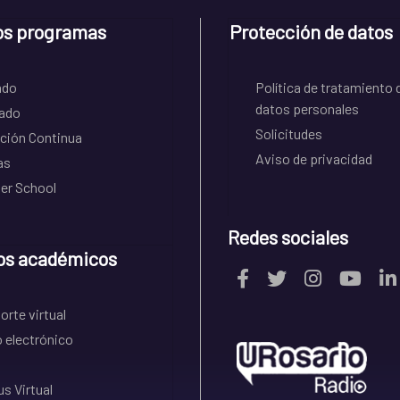
os programas
Protección de datos
ado
Política de tratamiento 
datos personales
ado
Solicitudes
ción Continua
Aviso de privacidad
as
r School
Redes sociales
os académicos
rte virtual
 electrónico
s Virtual