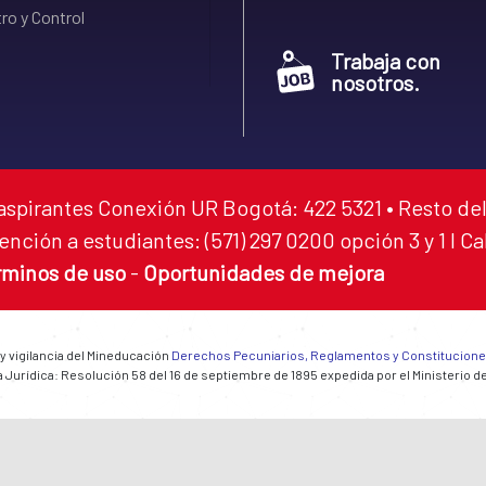
ro y Control
Trabaja con
nosotros.
aspirantes Conexión UR Bogotá: 422 5321 • Resto del
ención a estudiantes: (571) 297 0200 opción 3 y 1 I C
rminos de uso
-
Oportunidades de mejora
 y vigilancia del Mineducación
Derechos Pecuniarios, Reglamentos y Constitucion
 Jurídica: Resolución 58 del 16 de septiembre de 1895 expedida por el Ministerio d