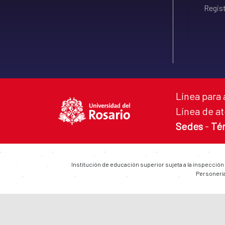
Regist
Línea para 
Línea de at
Sedes
-
Té
Institución de educación superior sujeta a la inspección
Personería