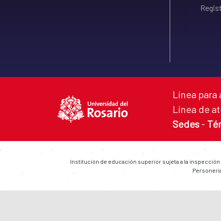
Regist
Línea para 
Línea de at
Sedes
-
Té
Institución de educación superior sujeta a la inspección
Personería