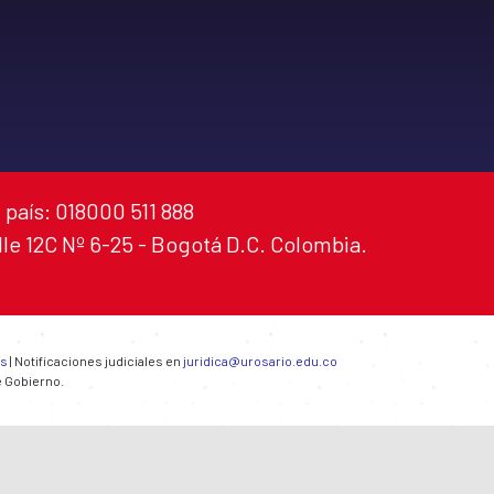
 país: 018000 511 888
alle 12C Nº 6-25 - Bogotá D.C. Colombia.
es
| Notificaciones judiciales en
juridica@urosario.edu.co
e Gobierno.