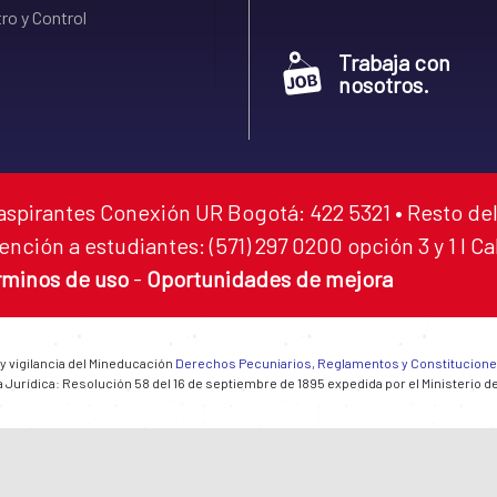
ro y Control
Trabaja con
nosotros.
aspirantes Conexión UR Bogotá: 422 5321 • Resto del
ención a estudiantes: (571) 297 0200 opción 3 y 1 I C
rminos de uso
-
Oportunidades de mejora
 y vigilancia del Mineducación
Derechos Pecuniarios, Reglamentos y Constitucion
 Jurídica: Resolución 58 del 16 de septiembre de 1895 expedida por el Ministerio d