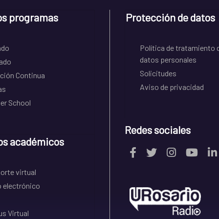
os programas
Protección de datos
ado
Política de tratamiento 
datos personales
ado
Solicitudes
ción Continua
Aviso de privacidad
as
r School
Redes sociales
os académicos
rte virtual
 electrónico
s Virtual