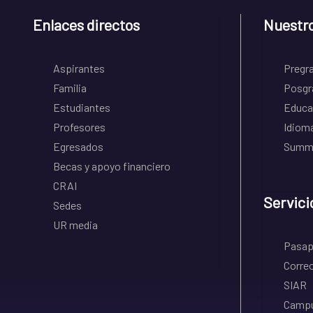
Enlaces directos
Nuestr
Aspirantes
Pregr
Familia
Posgr
Estudiantes
Educa
Profesores
Idiom
Egresados
Summe
Becas y apoyo financiero
CRAI
Servici
Sedes
UR media
Pasapo
Correo
SIAR
Campu