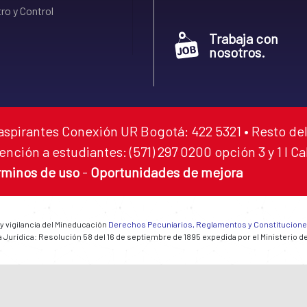
ro y Control
Trabaja con
nosotros.
aspirantes Conexión UR Bogotá: 422 5321 • Resto del
ención a estudiantes: (571) 297 0200 opción 3 y 1 I C
rminos de uso
-
Oportunidades de mejora
 y vigilancia del Mineducación
Derechos Pecuniarios, Reglamentos y Constitucion
 Jurídica: Resolución 58 del 16 de septiembre de 1895 expedida por el Ministerio d