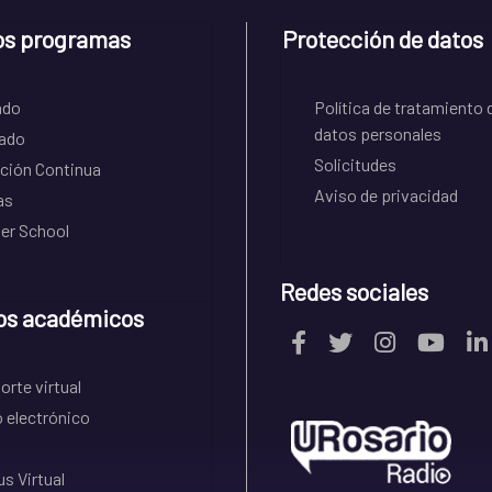
os programas
Protección de datos
ado
Política de tratamiento 
datos personales
ado
Solicitudes
ción Continua
Aviso de privacidad
as
r School
Redes sociales
os académicos
rte virtual
 electrónico
s Virtual