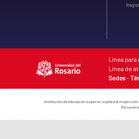
Regist
Línea para 
Línea de at
Sedes
-
Té
Institución de educación superior sujeta a la inspección
Personería