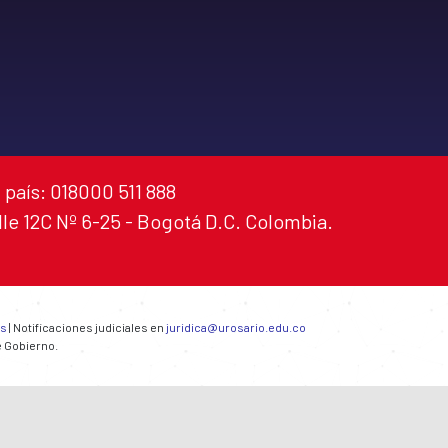
 país: 018000 511 888
alle 12C Nº 6-25 - Bogotá D.C. Colombia.
es
| Notificaciones judiciales en
juridica@urosario.edu.co
e Gobierno.