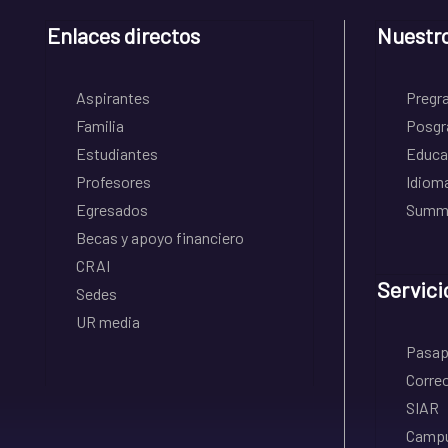
Enlaces directos
Nuestr
Aspirantes
Pregr
Familia
Posgr
Estudiantes
Educa
Profesores
Idiom
Egresados
Summe
Becas y apoyo financiero
CRAI
Servici
Sedes
UR media
Pasapo
Correo
SIAR
Campu