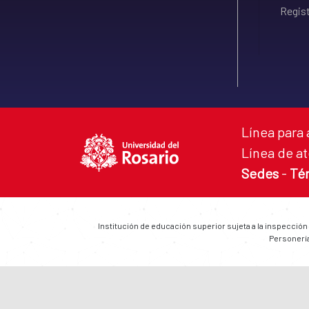
Regist
Línea para 
Línea de at
Sedes
-
Té
Institución de educación superior sujeta a la inspección
Personería