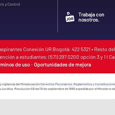
ro y Control
Trabaja con
nosotros.
aspirantes Conexión UR Bogotá: 422 5321 • Resto del
ención a estudiantes: (571) 297 0200 opción 3 y 1 I C
rminos de uso
-
Oportunidades de mejora
 y vigilancia del Mineducación
Derechos Pecuniarios, Reglamentos y Constitucion
 Jurídica: Resolución 58 del 16 de septiembre de 1895 expedida por el Ministerio d