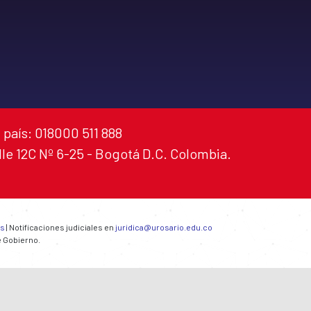
 país: 018000 511 888
alle 12C Nº 6-25 - Bogotá D.C. Colombia.
es
| Notificaciones judiciales en
juridica@urosario.edu.co
e Gobierno.