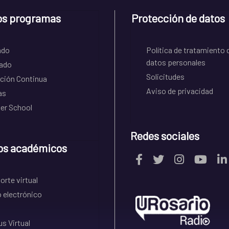
os programas
Protección de datos
ado
Política de tratamiento 
datos personales
ado
Solicitudes
ción Continua
Aviso de privacidad
as
r School
Redes sociales
os académicos
rte virtual
 electrónico
s Virtual