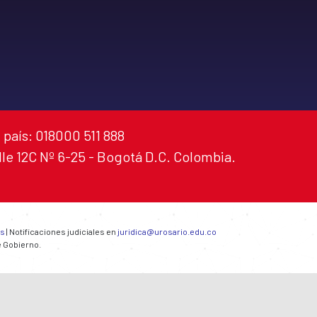
 país: 018000 511 888
alle 12C Nº 6-25 - Bogotá D.C. Colombia.
es
| Notificaciones judiciales en
juridica@urosario.edu.co
e Gobierno.