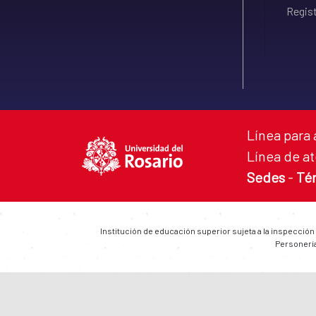
Regist
Línea para 
Línea de at
Sedes
-
Té
Institución de educación superior sujeta a la inspección
Personería