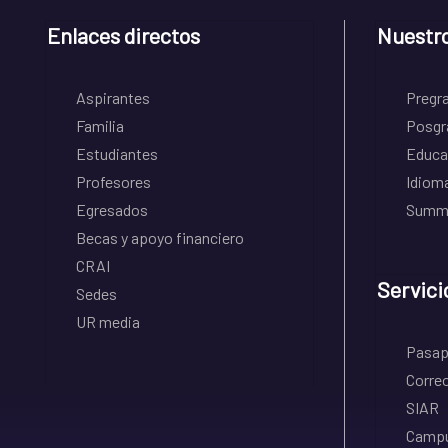
Enlaces directos
Nuestr
Aspirantes
Pregr
Familia
Posgr
Estudiantes
Educa
Profesores
Idiom
Egresados
Summe
Becas y apoyo financiero
CRAI
Servici
Sedes
UR media
Pasapo
Correo
SIAR
Campu