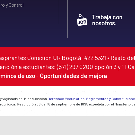
ro y Control
Trabaja con
nosotros.
aspirantes Conexión UR Bogotá: 422 5321 • Resto del
ención a estudiantes: (571) 297 0200 opción 3 y 1 I C
rminos de uso
-
Oportunidades de mejora
 y vigilancia del Mineducación
Derechos Pecuniarios, Reglamentos y Constitucion
 Jurídica: Resolución 58 del 16 de septiembre de 1895 expedida por el Ministerio d