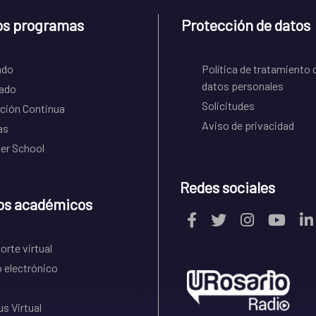
os programas
Protección de datos
ado
Política de tratamiento 
datos personales
ado
Solicitudes
ción Continua
Aviso de privacidad
as
r School
Redes sociales
os académicos
rte virtual
 electrónico
s Virtual