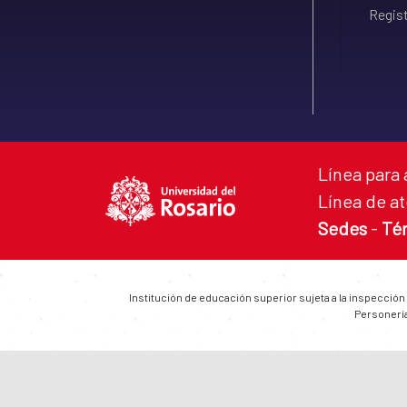
Regist
Línea para 
Línea de at
Sedes
-
Té
Institución de educación superior sujeta a la inspección
Personería