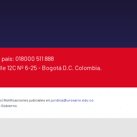
 país: 018000 511 888
alle 12C Nº 6-25 - Bogotá D.C. Colombia.
es
| Notificaciones judiciales en
juridica@urosario.edu.co
e Gobierno.