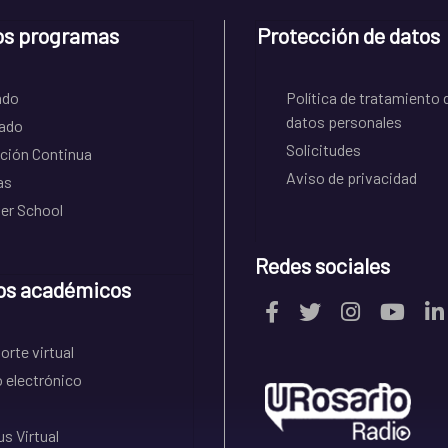
os programas
Protección de datos
ado
Política de tratamiento 
datos personales
ado
Solicitudes
ción Continua
Aviso de privacidad
as
r School
Redes sociales
os académicos
rte virtual
 electrónico
s Virtual