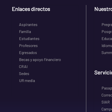
Enlaces directos
Nuestr
Aspirantes
Pregr
Familia
Posgr
Estudiantes
Educa
Profesores
Idiom
Egresados
Summe
Becas y apoyo financiero
CRAI
Servici
Sedes
UR media
Pasapo
Correo
SIAR
Campu