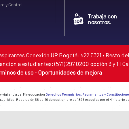
ro y Control
Trabaja con
nosotros.
aspirantes Conexión UR Bogotá: 422 5321 • Resto del
ención a estudiantes: (571) 297 0200 opción 3 y 1 I C
rminos de uso
-
Oportunidades de mejora
 y vigilancia del Mineducación
Derechos Pecuniarios, Reglamentos y Constitucion
 Jurídica: Resolución 58 del 16 de septiembre de 1895 expedida por el Ministerio d