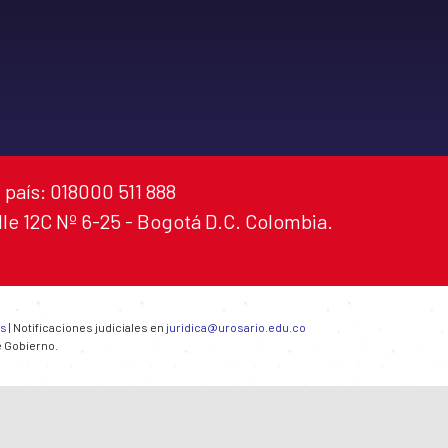
 país: 018000 511 888
alle 12C Nº 6-25 - Bogotá D.C. Colombia.
es
| Notificaciones judiciales en
juridica@urosario.edu.co
e Gobierno.