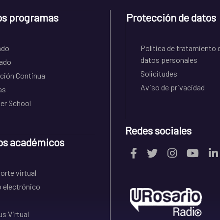
os programas
Protección de datos
ado
Política de tratamiento 
datos personales
ado
Solicitudes
ción Continua
Aviso de privacidad
as
r School
Redes sociales
os académicos
rte virtual
 electrónico
s Virtual