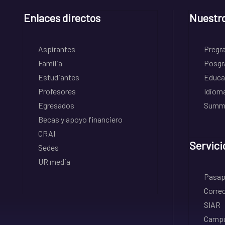
Enlaces directos
Nuestr
Aspirantes
Pregr
Familia
Posgr
Estudiantes
Educa
Profesores
Idiom
Egresados
Summe
Becas y apoyo financiero
CRAI
Servici
Sedes
UR media
Pasapo
Correo
SIAR
Campu