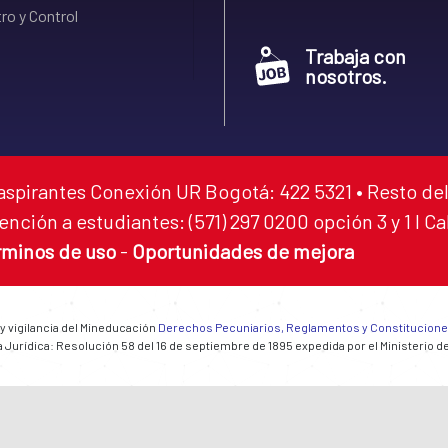
ro y Control
Trabaja con
nosotros.
aspirantes Conexión UR Bogotá: 422 5321 • Resto del
ención a estudiantes: (571) 297 0200 opción 3 y 1 I C
rminos de uso
-
Oportunidades de mejora
 y vigilancia del Mineducación
Derechos Pecuniarios, Reglamentos y Constitucion
 Jurídica: Resolución 58 del 16 de septiembre de 1895 expedida por el Ministerio d