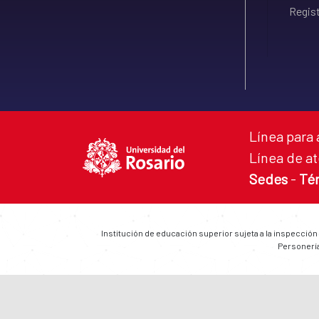
Regist
Línea para 
Línea de at
Sedes
-
Té
Institución de educación superior sujeta a la inspección
Personería