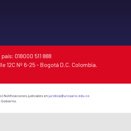
 país: 018000 511 888
alle 12C Nº 6-25 - Bogotá D.C. Colombia.
es
| Notificaciones judiciales en
juridica@urosario.edu.co
e Gobierno.