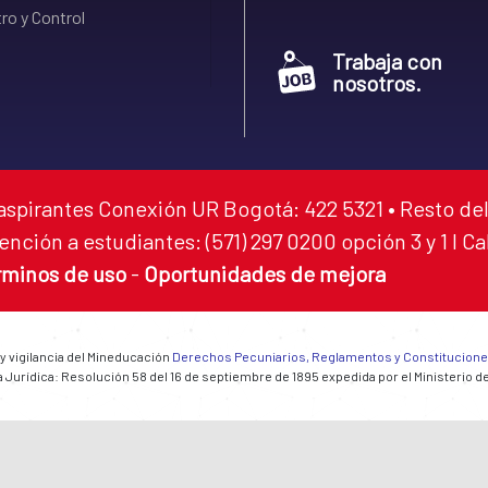
ro y Control
Trabaja con
nosotros.
aspirantes Conexión UR Bogotá: 422 5321 • Resto del
ención a estudiantes: (571) 297 0200 opción 3 y 1 I C
rminos de uso
-
Oportunidades de mejora
 y vigilancia del Mineducación
Derechos Pecuniarios, Reglamentos y Constitucion
 Jurídica: Resolución 58 del 16 de septiembre de 1895 expedida por el Ministerio d