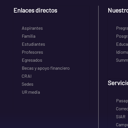
Enlaces directos
Nuestr
Aspirantes
Pregr
Familia
Posgr
Estudiantes
Educa
Profesores
Idiom
Egresados
Summe
Becas y apoyo financiero
CRAI
Servici
Sedes
UR media
Pasapo
Correo
SIAR
Campu