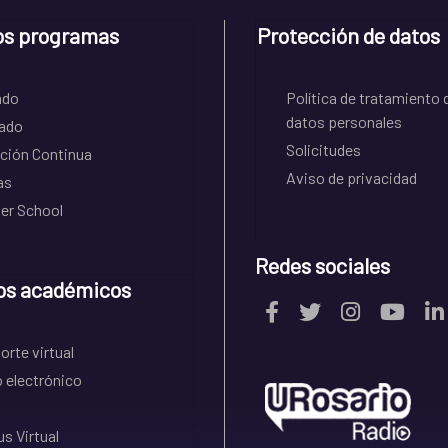
os programas
Protección de datos
ado
Política de tratamiento 
datos personales
ado
Solicitudes
ción Continua
Aviso de privacidad
as
r School
Redes sociales
os académicos
rte virtual
 electrónico
s Virtual