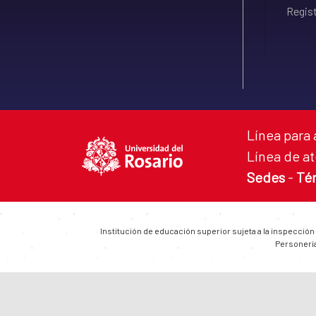
Regist
Línea para 
Línea de at
Sedes
-
Té
Institución de educación superior sujeta a la inspección
Personería