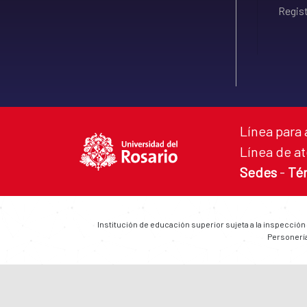
Regist
Línea para 
Línea de at
Sedes
-
Té
Institución de educación superior sujeta a la inspección
Personería