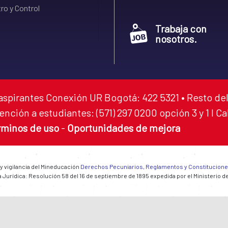
ro y Control
Trabaja con
nosotros.
aspirantes Conexión UR Bogotá: 422 5321 • Resto del
ención a estudiantes: (571) 297 0200 opción 3 y 1 I C
rminos de uso
-
Oportunidades de mejora
 y vigilancia del Mineducación
Derechos Pecuniarios, Reglamentos y Constitucion
 Jurídica: Resolución 58 del 16 de septiembre de 1895 expedida por el Ministerio d