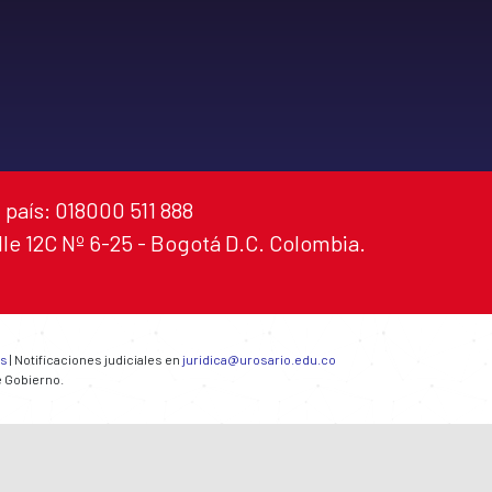
 país: 018000 511 888
alle 12C Nº 6-25 - Bogotá D.C. Colombia.
es
| Notificaciones judiciales en
juridica@urosario.edu.co
e Gobierno.