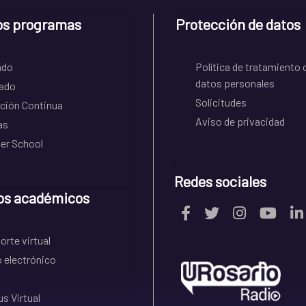
os programas
Protección de datos
ado
Política de tratamiento 
datos personales
ado
Solicitudes
ción Continua
Aviso de privacidad
as
r School
Redes sociales
os académicos
rte virtual
 electrónico
s Virtual