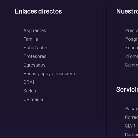
Enlaces directos
Nuestr
Aspirantes
Pregr
Familia
Posgr
Estudiantes
Educa
Profesores
Idiom
Egresados
Summe
Becas y apoyo financiero
CRAI
Servici
Sedes
UR media
Pasapo
Correo
SIAR
Campu